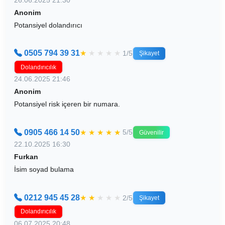
Anonim
Potansiyel dolandırıcı
0505 794 39 31
★
★
★
★
★
1/5
Şikayet
Dolandırıcılık
24.06.2025 21:46
Anonim
Potansiyel risk içeren bir numara.
0905 466 14 50
★
★
★
★
★
5/5
Güvenilir
22.10.2025 16:30
Furkan
İsim soyad bulama
0212 945 45 28
★
★
★
★
★
2/5
Şikayet
Dolandırıcılık
06.07.2025 20:48