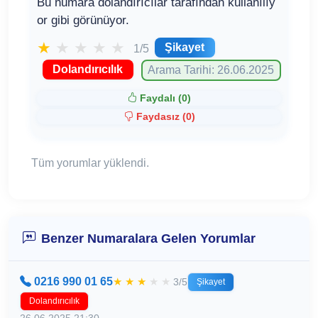
Bu numara dolandırıcılar tarafından kullanılıy
or gibi görünüyor.
★
★
★
★
★
Şikayet
1/5
Dolandırıcılık
Arama Tarihi: 26.06.2025
Faydalı (
0
)
Faydasız (
0
)
Tüm yorumlar yüklendi.
Benzer Numaralara Gelen Yorumlar
0216 990 01 65
★
★
★
★
★
3/5
Şikayet
Dolandırıcılık
26.06.2025 21:30