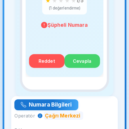
★
★
★
★
★
1/5
(1 değerlendirme)
Şüpheli Numara
Reddet
Cevapla
Numara Bilgileri
Çağrı Merkezi
Operatör