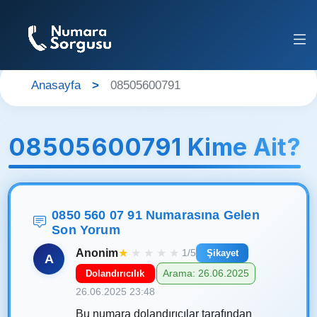
Anasayfa
08505600791
08505600791 Kime Ait?
0850 560 07 91 Numarasına Gelen
Son Yorum
Anonim
★
★
★
★
★
1/5
Şikayet
A
Arama: 26.06.2025
Dolandırıcılık
26.06.2025 23:48
Bu numara dolandırıcılar tarafından