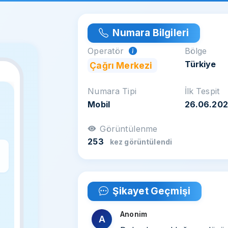
Numara Bilgileri
Operatör
Bölge
Türkiye
Çağrı Merkezi
Numara Tipi
İlk Tespit
Mobil
26.06.20
Görüntülenme
253
kez görüntülendi
z
Şikayet Geçmişi
Anonim
A