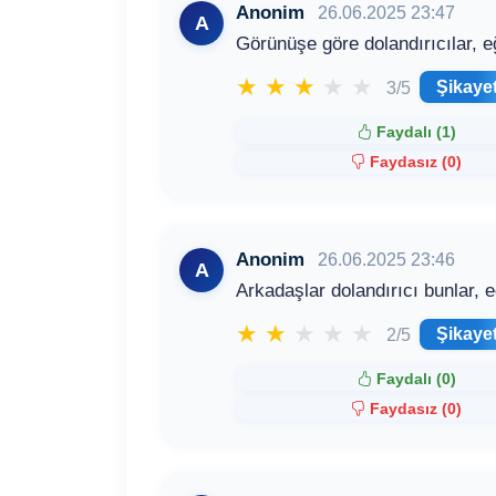
Anonim
26.06.2025 23:47
A
Görünüşe göre dolandırıcılar, e
★
★
★
★
★
Şikaye
3/5
Faydalı (
1
)
Faydasız (
0
)
Anonim
26.06.2025 23:46
A
Arkadaşlar dolandırıcı bunlar, e
★
★
★
★
★
Şikaye
2/5
Faydalı (
0
)
Faydasız (
0
)