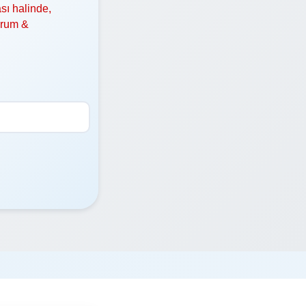
sı halinde,
orum &