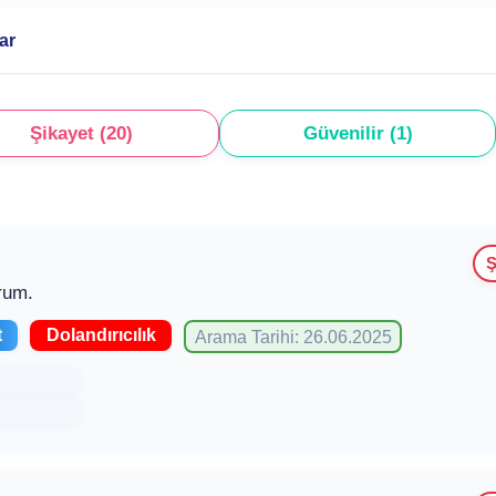
ar
Şikayet (20)
Güvenilir (1)
Ş
rum.
t
Dolandırıcılık
Arama Tarihi: 26.06.2025