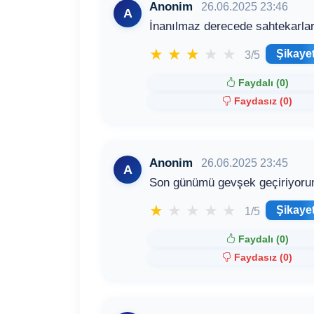
Anonim
26.06.2025 23:46
A
İnanılmaz derecede sahtekarla
★
★
★
★
★
Şikaye
3/5
Faydalı (
0
)
Faydasız (
0
)
Anonim
26.06.2025 23:45
A
Son günümü gevşek geçiriyoru
★
★
★
★
★
Şikaye
1/5
Faydalı (
0
)
Faydasız (
0
)