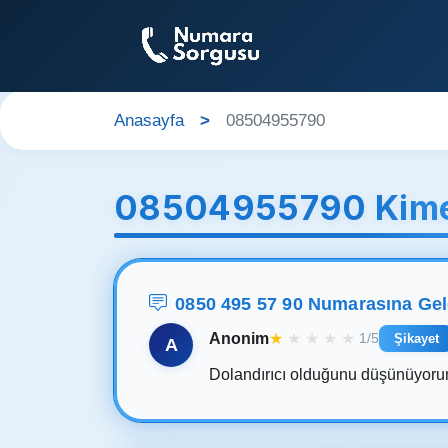
Anasayfa
08504955790
08504955790 Kime
0850 495 57 90 Numarasına Ge
Anonim
★
★
★
★
★
1/5
Şikayet
A
Dolandırıcı olduğunu düşünüyoru