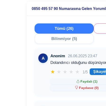
0850 495 57 90 Numarasına Gelen Yoruml
Tümü (26)
Bilinmiyor (5)
Anonim
26.06.2025 23:47
A
Dolandırıcı olduğunu düşünüyo
★
★
★
★
★
Şikaye
1/5
Faydalı (
1
)
Faydasız (
0
)