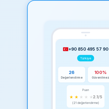
+90 850 495 57 90
Türkiye
26
100%
Değerlendirme
Güvenilme
Puan
★
★
★
★
★
2.1/5
(21 değerlendirme)