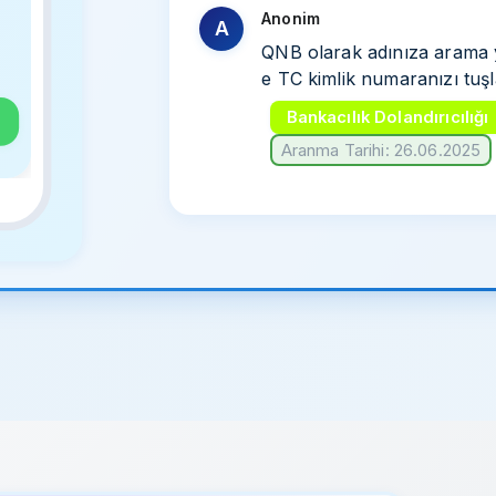
Anonim
A
QNB olarak adınıza arama y
e TC kimlik numaranızı tuşl
Bankacılık Dolandırıcılığı
Aranma Tarihi: 26.06.2025