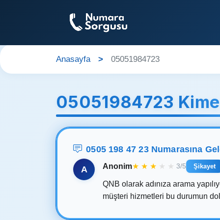
Anasayfa
05051984723
05051984723 Kime 
0505 198 47 23 Numarasına Ge
Anonim
★
★
★
★
★
3/5
Şikayet
A
QNB olarak adınıza arama yapılıy
müşteri hizmetleri bu durumun dola