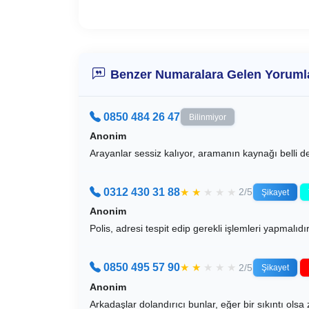
Benzer Numaralara Gelen Yoruml
0850 484 26 47
Bilinmiyor
Anonim
Arayanlar sessiz kalıyor, aramanın kaynağı belli değ
0312 430 31 88
★
★
★
★
★
2/5
Şikayet
Anonim
Polis, adresi tespit edip gerekli işlemleri yapmal
0850 495 57 90
★
★
★
★
★
2/5
Şikayet
Anonim
Arkadaşlar dolandırıcı bunlar, eğer bir sıkıntı olsa