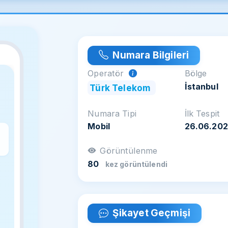
Numara Bilgileri
Operatör
Bölge
İstanbul
Türk Telekom
Numara Tipi
İlk Tespit
Mobil
26.06.20
z
Görüntülenme
80
kez görüntülendi
Şikayet Geçmişi