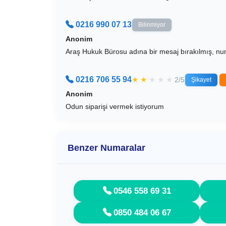
0216 990 07 13
Bilinmiyor
Anonim
Araş Hukuk Bürosu adına bir mesaj bırakılmış, n
0216 706 55 94
★
★
★
★
★
2/5
Şikayet
Anonim
Odun siparişi vermek istiyorum
Benzer Numaralar
0546 558 69 31
0850 484 06 67