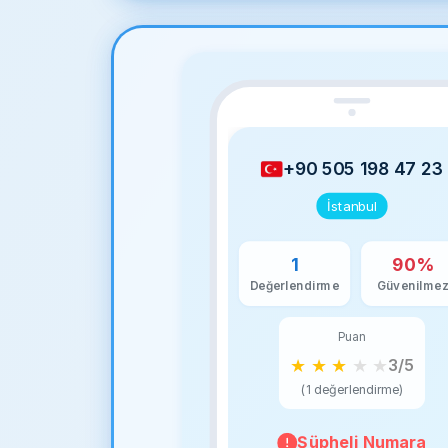
+90 505 198 47 23
İstanbul
1
90%
Değerlendirme
Güvenilme
Puan
★
★
★
★
★
3/5
(1 değerlendirme)
Şüpheli Numara