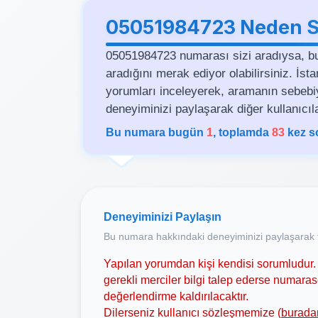
05051984723 Neden Si
05051984723 numarası sizi aradıysa, b
aradığını merak ediyor olabilirsiniz. İs
yorumları inceleyerek, aramanın sebebiyle 
deneyiminizi paylaşarak diğer kullanıcıla
Bu numara bugün
1
, toplamda
83
kez s
Deneyiminizi Paylaşın
Bu numara hakkındaki deneyiminizi paylaşarak t
Yapılan yorumdan kişi kendisi sorumludur. 
gerekli merciler bilgi talep ederse numar
değerlendirme kaldırılacaktır.
Dilerseniz kullanıcı sözleşmemize (
burada