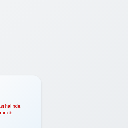
sı halinde,
orum &