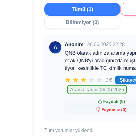
Tümü (1)
Bilinmiyor (0)
Anonim
26.06.2025 22:28
A
QNB olarak adınıza arama yapıl
ncak QNB'yi aradığınızda müşter
tiyor, kesinlikle TC kimlik num
★
★
★
★
★
Şikaye
3/5
Arama Tarihi: 26.06.2025
Faydalı (
0
)
Faydasız (
0
)
Tüm yorumlar yüklendi.