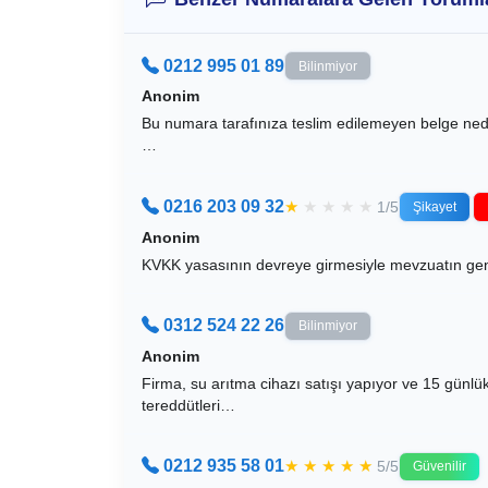
0212 995 01 89
Bilinmiyor
Anonim
Bu numara tarafınıza teslim edilemeyen belge neden
…
0216 203 09 32
★
★
★
★
★
1/5
Şikayet
Anonim
KVKK yasasının devreye girmesiyle mevzuatın geniş
0312 524 22 26
Bilinmiyor
Anonim
Firma, su arıtma cihazı satışı yapıyor ve 15 günl
tereddütleri…
0212 935 58 01
★
★
★
★
★
5/5
Güvenilir