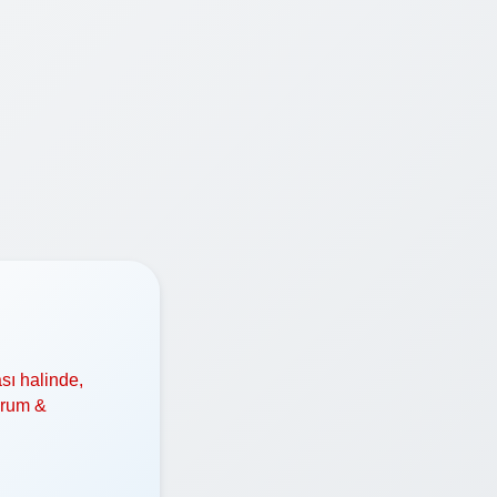
sı halinde,
orum &