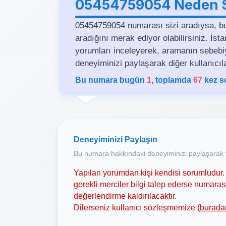
05454759054 Neden Si
05454759054 numarası sizi aradıysa, b
aradığını merak ediyor olabilirsiniz. İs
yorumları inceleyerek, aramanın sebebiyle 
deneyiminizi paylaşarak diğer kullanıcıla
Bu numara bugün
1
, toplamda
67
kez s
Deneyiminizi Paylaşın
Bu numara hakkındaki deneyiminizi paylaşarak t
Yapılan yorumdan kişi kendisi sorumludur. 
gerekli merciler bilgi talep ederse numar
değerlendirme kaldırılacaktır.
Dilerseniz kullanıcı sözleşmemize (
burada