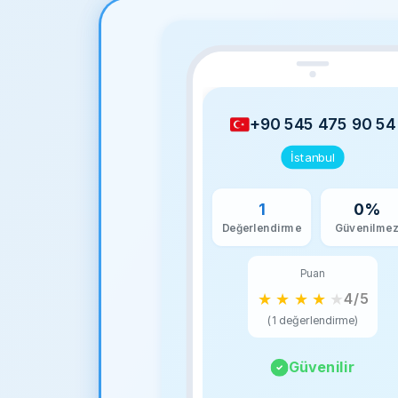
+90 545 475 90 54
İstanbul
1
0%
Değerlendirme
Güvenilme
Puan
★
★
★
★
★
4/5
(1 değerlendirme)
Güvenilir