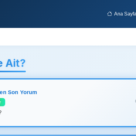
Ana Sayf
 Ait?
len Son Yorum
r
?