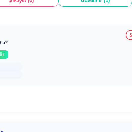
Şikayet (0)
Güvenilir (1)
Ş
aba?
ir
ar