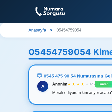
Anasayfa
05454759054
05454759054 Kime
0545 475 90 54 Numarasına Ge
Anonim
★
★
★
★
★
4/5
Güvenili
A
Merak ediyorum kim arıyor acaba