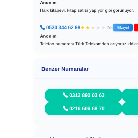
Anonim
Halk kitapevi, kitap satışı yapıyor gibi görünüyor.
0530 344 62 98
★
★
★
★
★
2/5
Şikayet
Anonim
Telefon numarası Türk Telekomdan arıyoruz iddiası
Benzer Numaralar
0312 890 03 63
0216 606 68 70