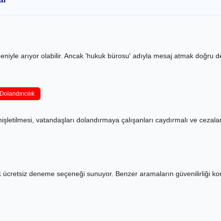
iyle arıyor olabilir. Ancak 'hukuk bürosu' adıyla mesaj atmak doğru değ
Dolandırıcılık
letilmesi, vatandaşları dolandırmaya çalışanları caydırmalı ve cezalan
ük ücretsiz deneme seçeneği sunuyor. Benzer aramaların güvenilirliği 