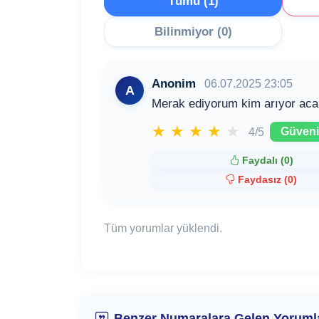
Tümü (1)
Bilinmiyor (0)
Anonim
06.07.2025 23:05
A
Merak ediyorum kim arıyor ac
★
★
★
★
★
Güvenil
4/5
Faydalı (
0
)
Faydasız (
0
)
Tüm yorumlar yüklendi.
Benzer Numaralara Gelen Yoruml