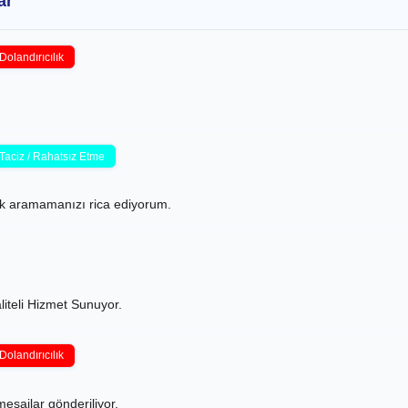
ar
Dolandırıcılık
Taciz / Rahatsız Etme
ık aramamanızı rica ediyorum.
liteli Hizmet Sunuyor.
Dolandırıcılık
mesajlar gönderiliyor.