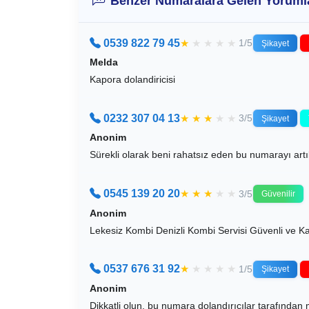
Benzer Numaralara Gelen Yoruml
0539 822 79 45
★
★
★
★
★
1/5
Şikayet
Melda
Kapora dolandiricisi
0232 307 04 13
★
★
★
★
★
3/5
Şikayet
Anonim
Sürekli olarak beni rahatsız eden bu numarayı art
0545 139 20 20
★
★
★
★
★
3/5
Güvenilir
Anonim
Lekesiz Kombi Denizli Kombi Servisi Güvenli ve Ka
0537 676 31 92
★
★
★
★
★
1/5
Şikayet
Anonim
Dikkatli olun, bu numara dolandırıcılar tarafından 