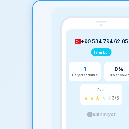
+90 534 794 62 05
İstanbul
1
0%
Değerlendirme
Güvenilme
Puan
★
★
★
★
★
3/5
Bilinmiyor