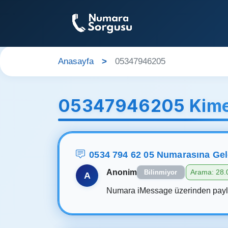
Anasayfa
05347946205
05347946205 Kime
0534 794 62 05 Numarasına Ge
Anonim
Arama: 28.
Bilinmiyor
A
Numara iMessage üzerinden paylaşı