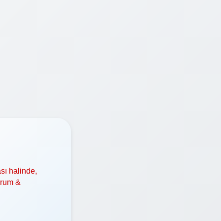
sı halinde,
orum &