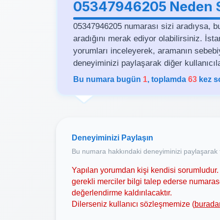
05347946205 Neden Si
05347946205 numarası sizi aradıysa, b
aradığını merak ediyor olabilirsiniz. İs
yorumları inceleyerek, aramanın sebebiyle 
deneyiminizi paylaşarak diğer kullanıcıla
Bu numara bugün
1
, toplamda
63
kez s
Deneyiminizi Paylaşın
Bu numara hakkındaki deneyiminizi paylaşarak t
Yapılan yorumdan kişi kendisi sorumludur. 
gerekli merciler bilgi talep ederse numar
değerlendirme kaldırılacaktır.
Dilerseniz kullanıcı sözleşmemize (
burada