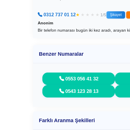
0312 737 01 12
★
★
★
★
★
1/5
Şikayet
Anonim
Bir telefon numarası bugün iki kez aradı, arayan ki
Benzer Numaralar
0553 056 41 32
0543 123 28 13
Farklı Aranma Şekilleri