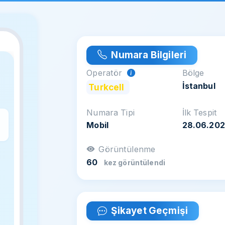
Numara Bilgileri
Operatör
Bölge
İstanbul
Turkcell
Numara Tipi
İlk Tespit
Mobil
28.06.20
z
Görüntülenme
60
kez görüntülendi
Şikayet Geçmişi