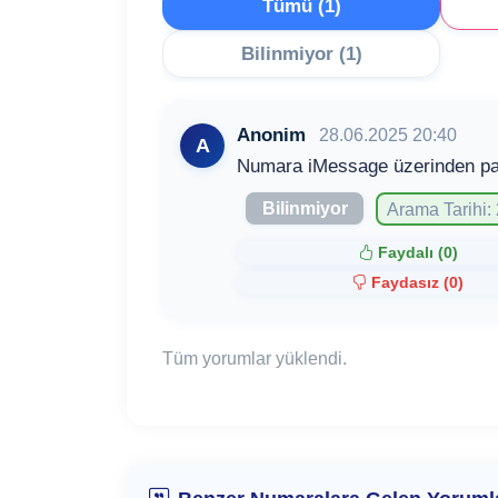
Tümü (1)
Bilinmiyor (1)
Anonim
28.06.2025 20:40
A
Numara iMessage üzerinden payla
Bilinmiyor
Arama Tarihi:
Faydalı (
0
)
Faydasız (
0
)
Tüm yorumlar yüklendi.