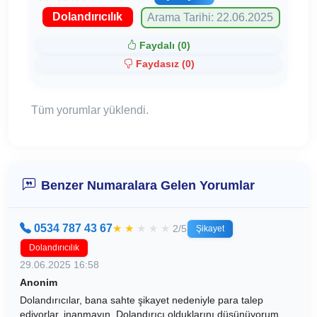
Dolandırıcılık
Arama Tarihi: 22.06.2025
Faydalı (
0
)
Faydasız (
0
)
Tüm yorumlar yüklendi.
Benzer Numaralara Gelen Yorumlar
0534 787 43 67
★
★
★
★
★
2/5
Şikayet
Dolandırıcılık
29.06.2025 16:58
Anonim
Dolandırıcılar, bana sahte şikayet nedeniyle para talep
ediyorlar, inanmayın. Dolandırıcı olduklarını düşünüyorum,