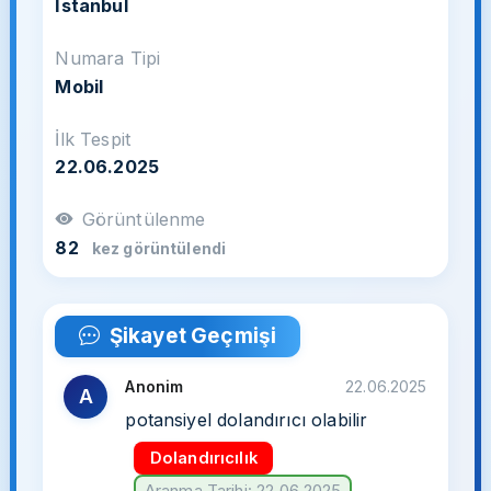
İstanbul
Numara Tipi
Mobil
İlk Tespit
22.06.2025
Görüntülenme
82
kez görüntülendi
Şikayet Geçmişi
Anonim
22.06.2025
A
potansiyel dolandırıcı olabilir
Dolandırıcılık
Aranma Tarihi: 22.06.2025