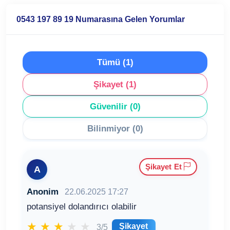
0543 197 89 19 Numarasına Gelen Yorumlar
Tümü (1)
Şikayet (1)
Güvenilir (0)
Bilinmiyor (0)
Şikayet Et
A
Anonim
22.06.2025 17:27
potansiyel dolandırıcı olabilir
★
★
★
★
★
Şikayet
3/5