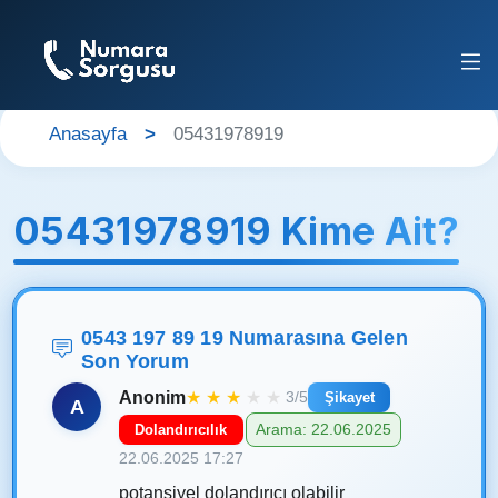
Anasayfa
05431978919
05431978919 Kime Ait?
0543 197 89 19 Numarasına Gelen
Son Yorum
Anonim
★
★
★
★
★
3/5
Şikayet
A
Arama: 22.06.2025
Dolandırıcılık
22.06.2025 17:27
potansiyel dolandırıcı olabilir