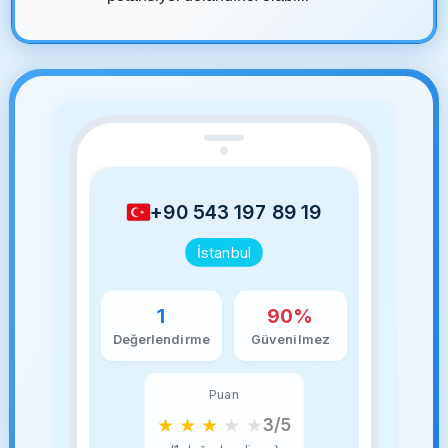
+90 543 197 89 19
İstanbul
1
90%
Değerlendirme
Güvenilmez
Puan
★
★
★
★
★
3/5