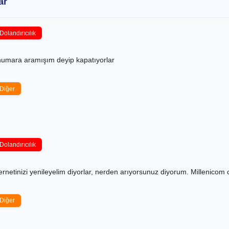
ar
Dolandırıcılık
numara aramışım deyip kapatıyorlar
Diğer
Dolandırıcılık
rnetinizi yenileyelim diyorlar, nerden arıyorsunuz diyorum. Millenicom 
Diğer