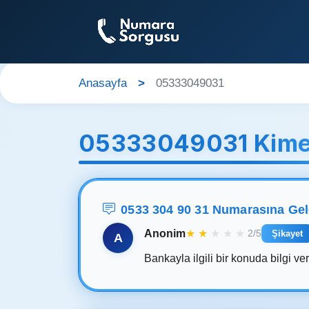
Anasayfa
05333049031
05333049031 Kime
0533 304 90 31 Numarasına Ge
Anonim
★
★
★
★
★
2/5
Şikayet
A
Bankayla ilgili bir konuda bilgi ver