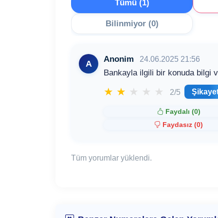
Tümü (1)
Bilinmiyor (0)
Anonim
24.06.2025 21:56
A
Bankayla ilgili bir konuda bilgi 
★
★
★
★
★
Şikaye
2/5
Faydalı (
0
)
Faydasız (
0
)
Tüm yorumlar yüklendi.