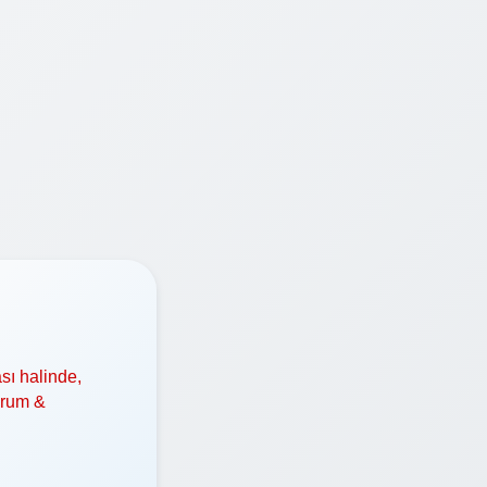
sı halinde,
orum &