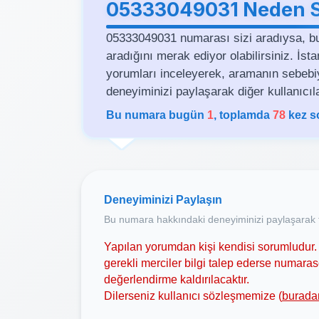
05333049031 Neden Si
05333049031 numarası sizi aradıysa, b
aradığını merak ediyor olabilirsiniz. İs
yorumları inceleyerek, aramanın sebebiyle 
deneyiminizi paylaşarak diğer kullanıcıla
Bu numara bugün
1
, toplamda
78
kez s
Deneyiminizi Paylaşın
Bu numara hakkındaki deneyiminizi paylaşarak t
Yapılan yorumdan kişi kendisi sorumludur. 
gerekli merciler bilgi talep ederse numar
değerlendirme kaldırılacaktır.
Dilerseniz kullanıcı sözleşmemize (
burada