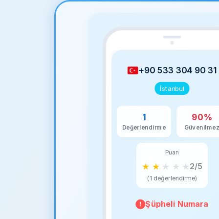
+90 533 304 90 31
İstanbul
1
90%
Değerlendirme
Güvenilme
Puan
★
★
★
★
★
2/5
(1 değerlendirme)
Şüpheli Numara