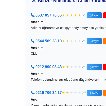
Benzer Numaralara Gelen Yoruml
0537 057 78 06
★
★
★
★
★
5/5
Şikayet
Anonim
Adınızı öğrenmeye çalışıyor söylemeyince yanlış 
0544 569 28 10
★
★
★
★
★
2/5
Şikayet
Anonim
Ciddi
0212 990 08 43
★
★
★
★
★
2/5
Şikayet
Anonim
Telefon dolandırıcıları olduğunu düşünüyorum. İnte
0216 706 34 17
★
★
★
★
★
2/5
Şikayet
Anonim
Danışmanlık şirketiyle iletişime geçmek istiyorum.