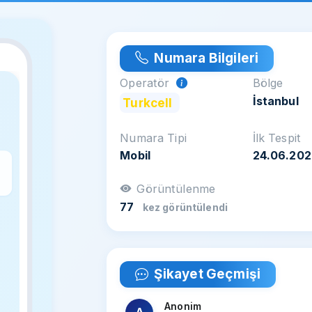
Numara Bilgileri
Operatör
Bölge
İstanbul
Turkcell
Numara Tipi
İlk Tespit
Mobil
24.06.202
z
Görüntülenme
77
kez görüntülendi
Şikayet Geçmişi
Anonim