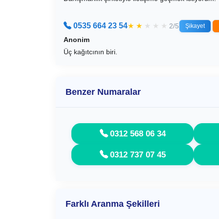
0535 664 23 54
★
★
★
★
★
2/5
Şikayet
Anonim
Üç kağıtcının biri.
Benzer Numaralar
0312 568 06 34
0312 737 07 45
Farklı Aranma Şekilleri