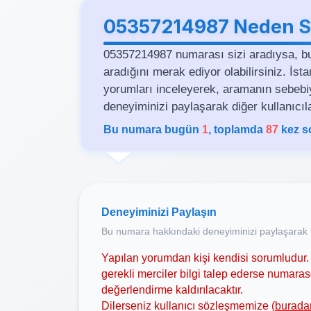
05357214987 Neden Si
05357214987 numarası sizi aradıysa, b
aradığını merak ediyor olabilirsiniz. İs
yorumları inceleyerek, aramanın sebebiyle 
deneyiminizi paylaşarak diğer kullanıcıla
Bu numara bugün
1
, toplamda
87
kez s
Deneyiminizi Paylaşın
Bu numara hakkındaki deneyiminizi paylaşarak t
Yapılan yorumdan kişi kendisi sorumludur. 
gerekli merciler bilgi talep ederse numar
değerlendirme kaldırılacaktır.
Dilerseniz kullanıcı sözleşmemize (
burada