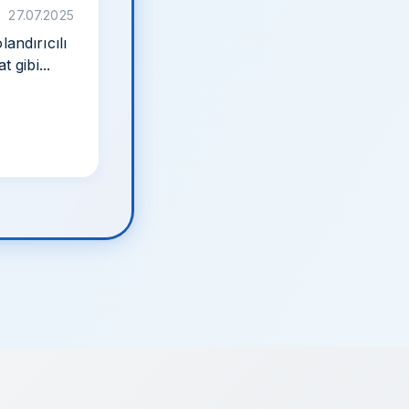
27.07.2025
andırıcılı
 gibi...