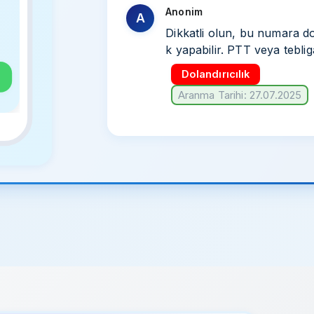
Anonim
A
Dikkatli olun, bu numara dol
k yapabilir. PTT veya tebligat
Dolandırıcılık
Aranma Tarihi: 27.07.2025