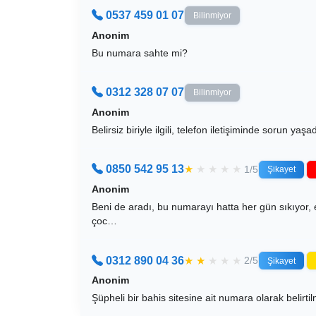
0537 459 01 07
Bilinmiyor
Anonim
Bu numara sahte mi?
0312 328 07 07
Bilinmiyor
Anonim
Belirsiz biriyle ilgili, telefon iletişiminde sorun yaşa
0850 542 95 13
★
★
★
★
★
1/5
Şikayet
Anonim
Beni de aradı, bu numarayı hatta her gün sıkıyor
çoc…
0312 890 04 36
★
★
★
★
★
2/5
Şikayet
Anonim
Şüpheli bir bahis sitesine ait numara olarak belirtil