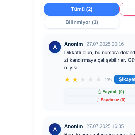
Tümü (2)
Bilinmiyor (1)
Anonim
27.07.2025 20:16
A
Dikkatli olun, bu numara dolandı
zi kandırmaya çalışabilirler. 
n iyisi.
★
★
★
★
★
Şikaye
2/5
Faydalı (
0
)
Faydasız (
0
)
Anonim
27.07.2025 16:35
A
Ben de aynı yalana inanarak ka