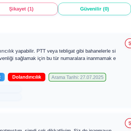
Şikayet (1)
Güvenilir (0)
Ş
rıcılık yapabilir. PTT veya tebligat gibi bahanelerle si
Güvenliği sağlamak için bu tür numaralara inanmamak e
t
Dolandırıcılık
Arama Tarihi: 27.07.2025
Ş
patmıştım, şimdi çok dikkatliyim. Siz de inanmayın.