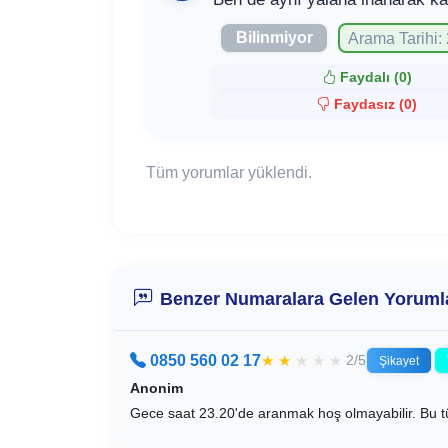
Bilinmiyor
Arama Tarihi:
Faydalı (
0
)
Faydasız (
0
)
Tüm yorumlar yüklendi.
Benzer Numaralara Gelen Yoruml
0850 560 02 17
★
★
★
★
★
2/5
Şikayet
Anonim
Gece saat 23.20'de aranmak hoş olmayabilir. Bu tür