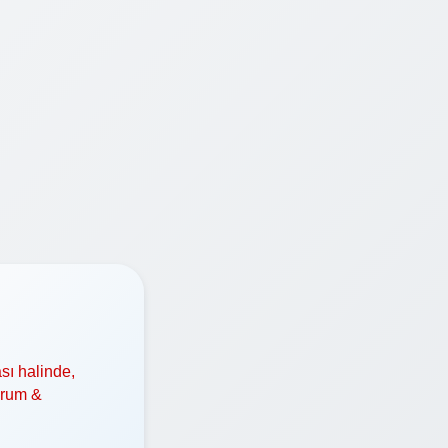
sı halinde,
orum &