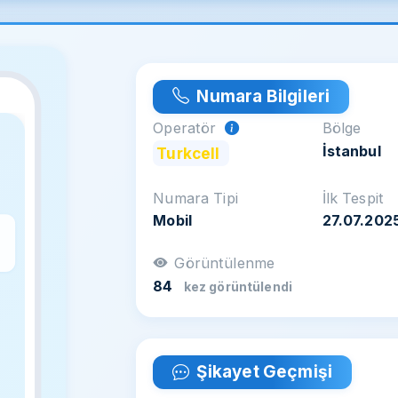
Numara Bilgileri
Operatör
Bölge
İstanbul
Turkcell
Numara Tipi
İlk Tespit
Mobil
27.07.202
z
Görüntülenme
84
kez görüntülendi
Şikayet Geçmişi