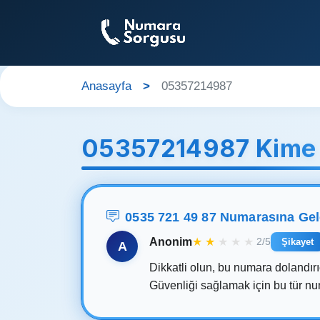
Anasayfa
05357214987
05357214987 Kime 
0535 721 49 87 Numarasına Ge
Anonim
★
★
★
★
★
2/5
Şikayet
A
Dikkatli olun, bu numara dolandırıc
Güvenliği sağlamak için bu tür n