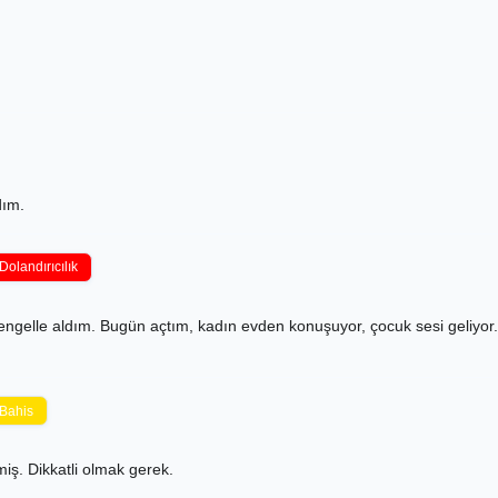
dım.
Dolandırıcılık
, engelle aldım. Bugün açtım, kadın evden konuşuyor, çocuk sesi geliy
Bahis
miş. Dikkatli olmak gerek.