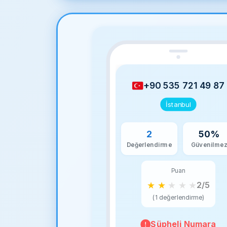
+90 535 721 49 87
İstanbul
2
50%
Değerlendirme
Güvenilme
Puan
★
★
★
★
★
2/5
(1 değerlendirme)
Şüpheli Numara