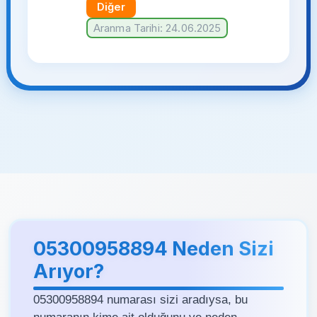
Diğer
Aranma Tarihi: 24.06.2025
05300958894 Neden Sizi
Arıyor?
05300958894 numarası sizi aradıysa, bu
numaranın kime ait olduğunu ve neden