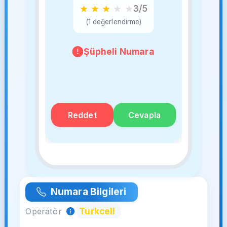
★
★
★
★
★
3/5
(1 değerlendirme)
Şüpheli Numara
Reddet
Cevapla
Numara Bilgileri
Turkcell
Operatör