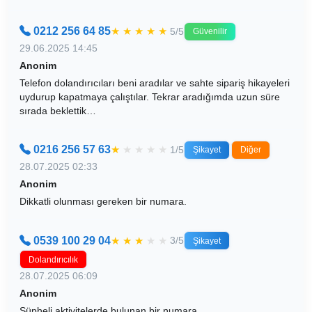
0212 256 64 85
★
★
★
★
★
5/5
Güvenilir
29.06.2025 14:45
Anonim
Telefon dolandırıcıları beni aradılar ve sahte sipariş hikayeleri
uydurup kapatmaya çalıştılar. Tekrar aradığımda uzun süre
sırada beklettik…
0216 256 57 63
★
★
★
★
★
1/5
Şikayet
Diğer
28.07.2025 02:33
Anonim
Dikkatli olunması gereken bir numara.
0539 100 29 04
★
★
★
★
★
3/5
Şikayet
Dolandırıcılık
28.07.2025 06:09
Anonim
Şüpheli aktivitelerde bulunan bir numara