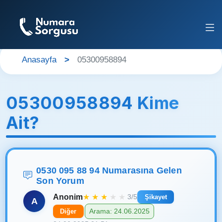
Anasayfa
05300958894
05300958894 Kime
Ait?
0530 095 88 94 Numarasına Gelen
Son Yorum
Anonim
★
★
★
★
★
3/5
Şikayet
A
Arama: 24.06.2025
Diğer