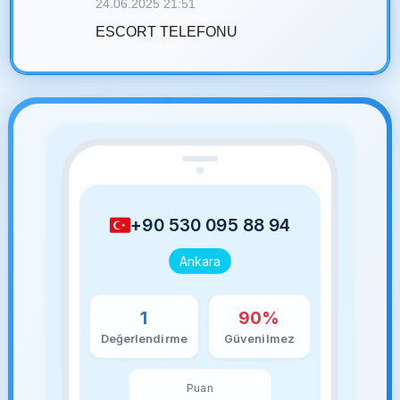
24.06.2025 21:51
ESCORT TELEFONU
+90 530 095 88 94
Ankara
1
90%
Değerlendirme
Güvenilmez
Puan