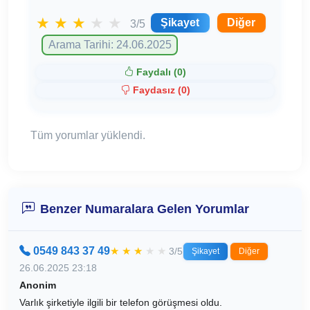
★
★
★
★
★
Şikayet
Diğer
3/5
Arama Tarihi: 24.06.2025
Faydalı (
0
)
Faydasız (
0
)
Tüm yorumlar yüklendi.
Benzer Numaralara Gelen Yorumlar
0549 843 37 49
★
★
★
★
★
3/5
Şikayet
Diğer
26.06.2025 23:18
Anonim
Varlık şirketiyle ilgili bir telefon görüşmesi oldu.