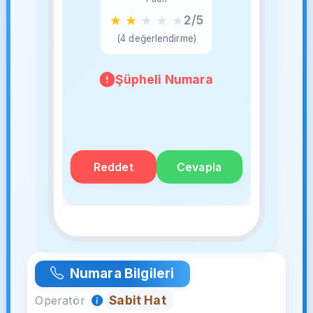
★
★
★
★
★
2/5
(4 değerlendirme)
Şüpheli Numara
Reddet
Cevapla
Numara Bilgileri
Sabit Hat
Operatör