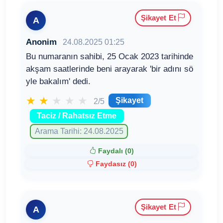
Şikayet Et
A
Anonim
24.08.2025 01:25
Bu numaranın sahibi, 25 Ocak 2023 tarihinde
akşam saatlerinde beni arayarak 'bir adını sö
yle bakalım' dedi.
★
★
★
★
★
Şikayet
2/5
Taciz / Rahatsız Etme
Arama Tarihi: 24.08.2025
Faydalı (
0
)
Faydasız (
0
)
Şikayet Et
A