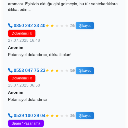
araması. Eşinizin olduğu gibi gelmeyin, bu tür sahtekarlıklara
dikkat edin…
0850 242 33 40
★
★
★
★
★
2/5
Şikayet
Dolandırıcılık
27.07.2025 16:48
Anonim
Potansiyel dolandırıcı, dikkatli olun!
0553 047 75 23
★
★
★
★
★
3/5
Şikayet
Dolandırıcılık
15.07.2025 06:58
Anonim
Potansiyel dolandırıcı
0539 100 29 04
★
★
★
★
★
3/5
Şikayet
Spam / Pazarlama