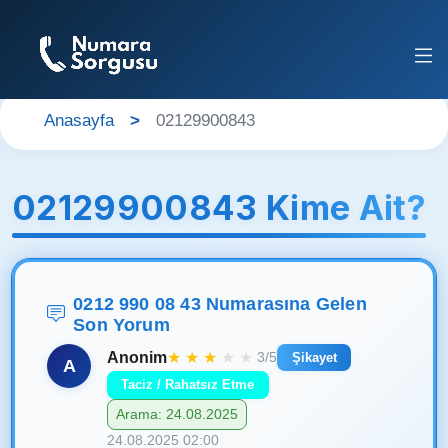
Anasayfa
02129900843
02129900843 Kime Ait?
0212 990 08 43 Numarasına Gelen
Son Yorum
Anonim
★
★
★
★
★
3/5
Şikayet
A
Taciz / Rahatsız Etme
Arama: 24.08.2025
24.08.2025 02:00