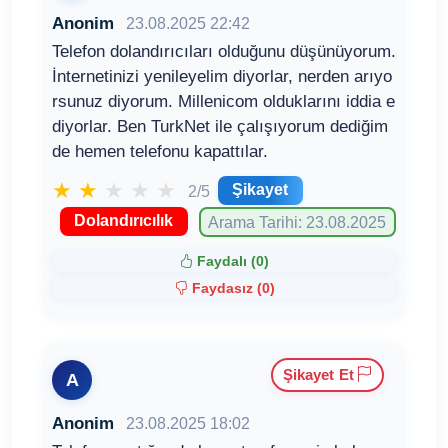
Anonim
23.08.2025 22:42
Telefon dolandırıcıları olduğunu düşünüyorum.
İnternetinizi yenileyelim diyorlar, nerden arıyo
rsunuz diyorum. Millenicom olduklarını iddia e
diyorlar. Ben TurkNet ile çalışıyorum dediğim
de hemen telefonu kapattılar.
★
★
★
★
★
Şikayet
2/5
Dolandırıcılık
Arama Tarihi: 23.08.2025
Faydalı (
0
)
Faydasız (
0
)
Şikayet Et
A
Anonim
23.08.2025 18:02