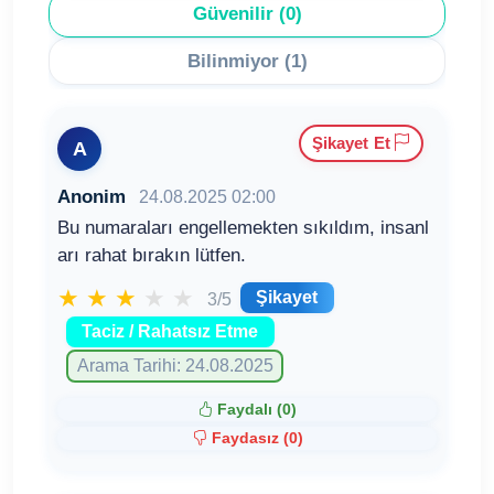
Güvenilir (0)
Bilinmiyor (1)
Şikayet Et
A
Anonim
24.08.2025 02:00
Bu numaraları engellemekten sıkıldım, insanl
arı rahat bırakın lütfen.
★
★
★
★
★
Şikayet
3/5
Taciz / Rahatsız Etme
Arama Tarihi: 24.08.2025
Faydalı (
0
)
Faydasız (
0
)