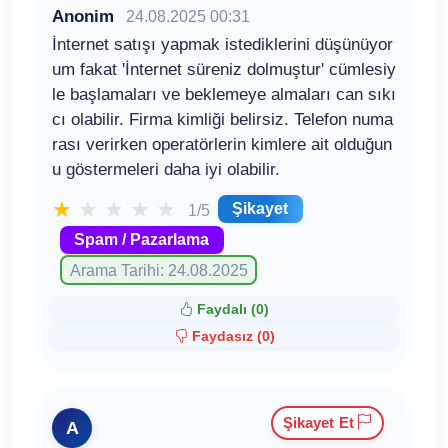
Anonim
24.08.2025 00:31
İnternet satışı yapmak istediklerini düşünüyor
um fakat 'İnternet süreniz dolmuştur' cümlesiy
le başlamaları ve beklemeye almaları can sıkı
cı olabilir. Firma kimliği belirsiz. Telefon numa
rası verirken operatörlerin kimlere ait olduğun
u göstermeleri daha iyi olabilir.
★
★
★
★
★
Şikayet
1/5
Spam / Pazarlama
Arama Tarihi: 24.08.2025
Faydalı (
0
)
Faydasız (
0
)
Şikayet Et
A