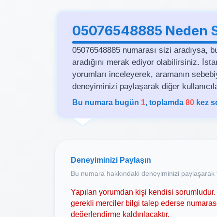
05076548885 Neden Si
05076548885 numarası sizi aradıysa, b
aradığını merak ediyor olabilirsiniz. İs
yorumları inceleyerek, aramanın sebebiyle 
deneyiminizi paylaşarak diğer kullanıcıla
Bu numara bugün
1
, toplamda
80
kez s
Deneyiminizi Paylaşın
Bu numara hakkındaki deneyiminizi paylaşarak t
Yapılan yorumdan kişi kendisi sorumludur. 
gerekli merciler bilgi talep ederse numar
değerlendirme kaldırılacaktır.