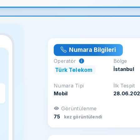
Numara Bilgileri
Operatör
Bölge
İstanbul
Türk Telekom
Numara Tipi
İlk Tespit
Mobil
28.06.20
z
Görüntülenme
75
kez görüntülendi