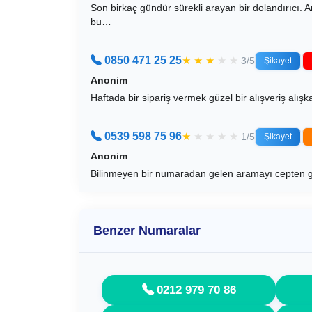
Son birkaç gündür sürekli arayan bir dolandırıcı. 
bu…
0850 471 25 25
★
★
★
★
★
3/5
Şikayet
Anonim
Haftada bir sipariş vermek güzel bir alışveriş alış
0539 598 75 96
★
★
★
★
★
1/5
Şikayet
Anonim
Bilinmeyen bir numaradan gelen aramayı cepten g
Benzer Numaralar
0212 979 70 86