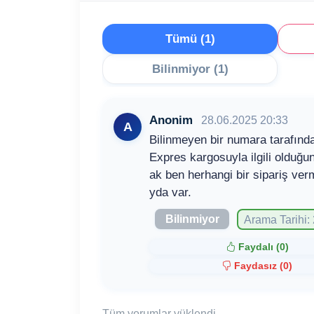
Tümü (1)
Bilinmiyor (1)
Anonim
28.06.2025 20:33
A
Bilinmeyen bir numara tarafında
Expres kargosuyla ilgili olduğu
ak ben herhangi bir sipariş ve
yda var.
Bilinmiyor
Arama Tarihi:
Faydalı (
0
)
Faydasız (
0
)
Tüm yorumlar yüklendi.