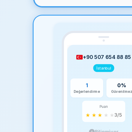
+90 507 654 88 85
İstanbul
1
0%
Değerlendirme
Güvenilme
Puan
★
★
★
★
★
3/5
Bilinmiyor