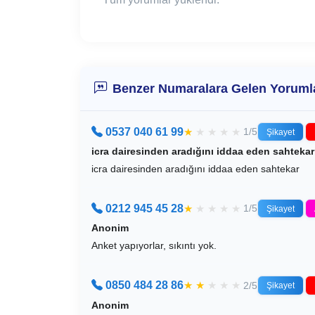
Benzer Numaralara Gelen Yoruml
0537 040 61 99
★
★
★
★
★
1/5
Şikayet
icra dairesinden aradığını iddaa eden sahtekar
icra dairesinden aradığını iddaa eden sahtekar
0212 945 45 28
★
★
★
★
★
1/5
Şikayet
Anonim
Anket yapıyorlar, sıkıntı yok.
0850 484 28 86
★
★
★
★
★
2/5
Şikayet
Anonim