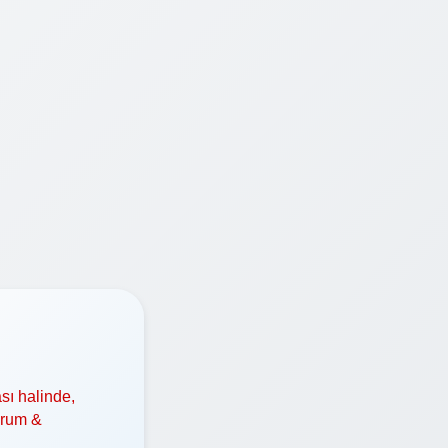
sı halinde,
orum &