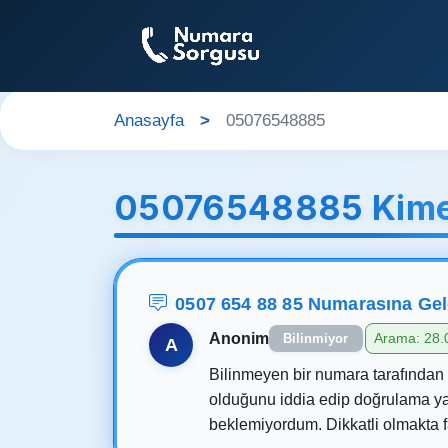
Anasayfa
05076548885
05076548885 Kime
0507 654 88 85 Numarasına Ge
Anonim
Arama: 28.
Bilinmiyor
A
Bilinmeyen bir numara tarafından a
olduğunu iddia edip doğrulama ya
beklemiyordum. Dikkatli olmakta f