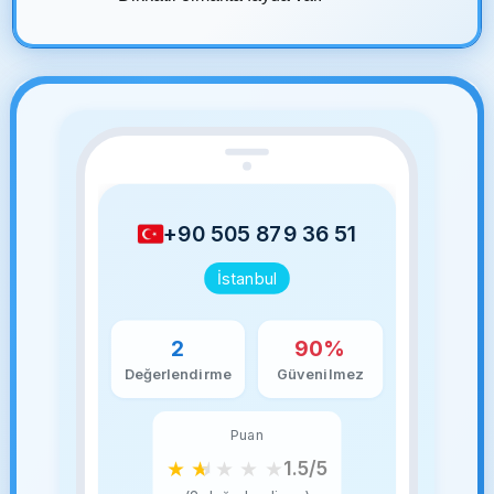
+90 505 879 36 51
İstanbul
2
90%
Değerlendirme
Güvenilmez
Puan
★
★
★
★
★
1.5/5