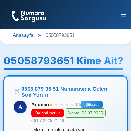
Anasayfa
05058793651
05058793651 Kime Ait?
0505 879 36 51 Numarasına Gelen
Son Yorum
Anonim
★
★
★
★
★
1/5
Şikayet
A
Arama: 06.07.2025
Dolandırıcılık
06.07.2025 21:46
Dikkatli olmakta fayda var.