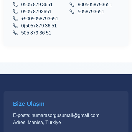
0505 879 3651
9005058793651
0505 8793651
5058793651
+9005058793651
0(505) 879 36 51
505 879 36 51
Bize Ulaşın
E-posta: numarasorgusumail@gmail.com
Adres: Manisa, Türkiye