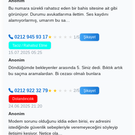
Anonim
Bu numara sürekli rahatsız eden bir bahis sitesine ait gibi
görünüyor. Durumu avukatlarıma ilettim. Ses kaydını
alamıyorlarmış, umarım bu sa…
0212 945 93 17
★
★
★
★
★
1/5
Şikayet
Taciz / Rahatsız Etme
15.07.2025 05:25
Anonim
Döndüğümde bekleyenler arasında 5. Siniz dedi. Bıktık artık
bu saçma aramalardan. Bi cezası olmalı bunlara
0212 922 32 79
★
★
★
★
★
2/5
Şikayet
Dolandırıcılık
24.06.2025 21:20
Anonim
Modem sorunu olduğunu iddia eden birisi, ev adresini
istediğinde güvenlik sebepleriyle veremeyeceğini söyleyip
iletişimi kesiyor. Netice ola…