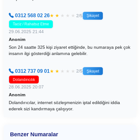
0312 568 02 26
★
★
★
★
★
2/5
Şikayet
Taciz / Rahatsız Etme
29.06.2025 21:44
Anonim
Son 24 saatte 325 kişi ziyaret ettiğinde, bu numaraya pek çok
insanın ilgi gösterdiği anlamına gelebilir.
0312 737 09 01
★
★
★
★
★
2/5
Şikayet
Dolandırıcılık
28.06.2025 20:07
Anonim
Dolandırıcılar, internet sözleşmenizin iptal edildiğini iddia
ederek sizi kandırmaya çalışıyor.
Benzer Numaralar