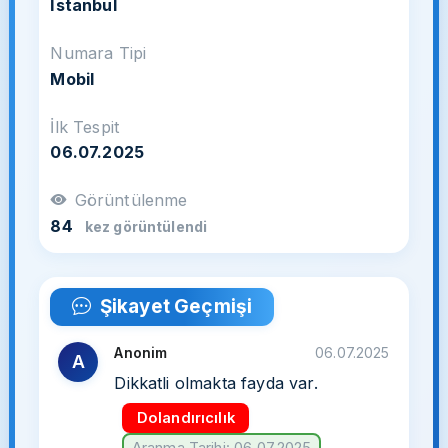
İstanbul
Numara Tipi
Mobil
İlk Tespit
06.07.2025
Görüntülenme
84
kez görüntülendi
Şikayet Geçmişi
Anonim
06.07.2025
A
Dikkatli olmakta fayda var.
Dolandırıcılık
Aranma Tarihi: 06.07.2025