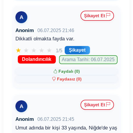
Şikayet Et
A
Anonim
06.07.2025 21:46
Dikkatli olmakta fayda var.
★
★
★
★
★
Şikayet
1/5
Dolandırıcılık
Arama Tarihi: 06.07.2025
Faydalı (
0
)
Faydasız (
0
)
Şikayet Et
A
Anonim
06.07.2025 21:45
Umut adında bir kişi 33 yaşında, Niğde'de yaş