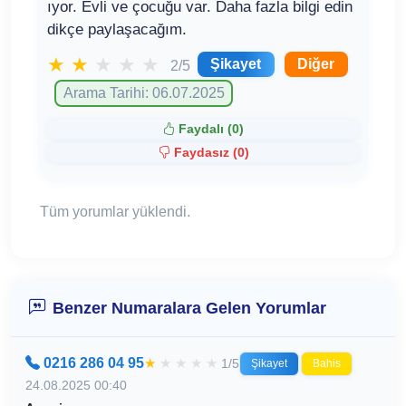
ıyor. Evli ve çocuğu var. Daha fazla bilgi edin
dikçe paylaşacağım.
★
★
★
★
★
Şikayet
Diğer
2/5
Arama Tarihi: 06.07.2025
Faydalı (
0
)
Faydasız (
0
)
Tüm yorumlar yüklendi.
Benzer Numaralara Gelen Yorumlar
0216 286 04 95
★
★
★
★
★
1/5
Şikayet
Bahis
24.08.2025 00:40