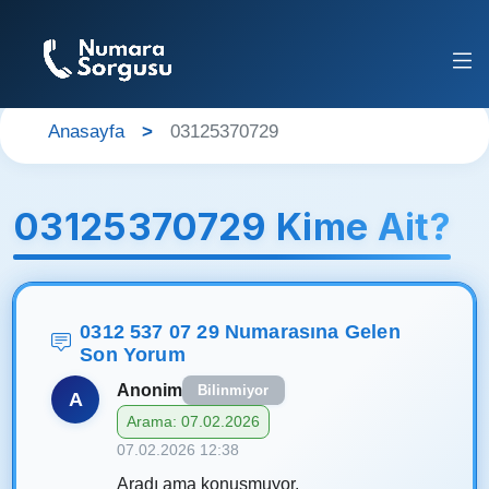
Anasayfa
03125370729
03125370729 Kime Ait?
0312 537 07 29 Numarasına Gelen
Son Yorum
Anonim
Bilinmiyor
A
Arama: 07.02.2026
07.02.2026 12:38
Aradı ama konuşmuyor.