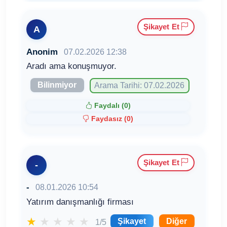
Şikayet Et
A
Anonim
07.02.2026 12:38
Aradı ama konuşmuyor.
Bilinmiyor
Arama Tarihi: 07.02.2026
Faydalı (
0
)
Faydasız (
0
)
Şikayet Et
-
-
08.01.2026 10:54
Yatırım danışmanlığı firması
★
★
★
★
★
Şikayet
Diğer
1/5