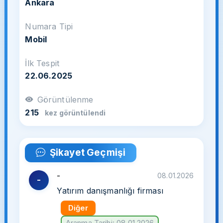
Ankara
Numara Tipi
Mobil
İlk Tespit
22.06.2025
Görüntülenme
215
kez görüntülendi
Şikayet Geçmişi
-
08.01.2026
-
Yatırım danışmanlığı firması
Diğer
Aranma Tarihi: 08.01.2026