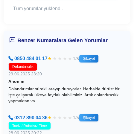
Tüm yorumlar yüklendi.
Benzer Numaralara Gelen Yorumlar
0850 484 01 17
★
★
★
★
★
1/5
Şikayet
Dolandırıcılık
29.06.2025 23:20
Anonim
Dolandırıcılar sürekli arayıp duruyorlar. Herhalde dürüst bir
işte çalışarak ülkeye faydalı olabilirsiniz. Artık dolandırıcılık
yapmaktan va…
0312 890 04 36
★
★
★
★
★
1/5
Şikayet
Taciz / Rahatsız Etme
28.06.2025 20:22