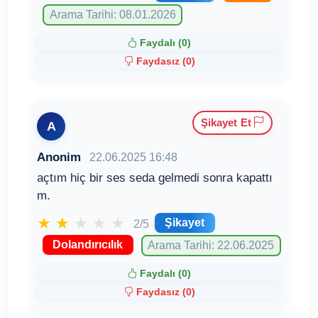
Arama Tarihi: 08.01.2026
Faydalı (
0
)
Faydasız (
0
)
Şikayet Et
A
Anonim
22.06.2025 16:48
açtım hiç bir ses seda gelmedi sonra kapattı
m.
★
★
★
★
★
Şikayet
2/5
Dolandırıcılık
Arama Tarihi: 22.06.2025
Faydalı (
0
)
Faydasız (
0
)