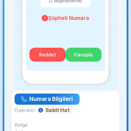
(2 değerlendirme)
Şüpheli Numara
Reddet
Cevapla
Numara Bilgileri
Sabit Hat
Operatör
Bölge