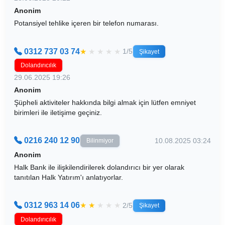
Anonim
Potansiyel tehlike içeren bir telefon numarası.
0312 737 03 74
★
★
★
★
★
1/5
Şikayet
Dolandırıcılık
29.06.2025 19:26
Anonim
Şüpheli aktiviteler hakkında bilgi almak için lütfen emniyet
birimleri ile iletişime geçiniz.
0216 240 12 90
10.08.2025 03:24
Bilinmiyor
Anonim
Halk Bank ile ilişkilendirilerek dolandırıcı bir yer olarak
tanıtılan Halk Yatırım'ı anlatıyorlar.
0312 963 14 06
★
★
★
★
★
2/5
Şikayet
Dolandırıcılık