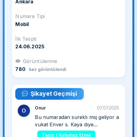
Ankara
Numara Tipi
Mobil
İlk Tespit
24.06.2025
Görüntülenme
780
kez görüntülendi
Şikayet Geçmişi
Onur
07.07.2025
O
Bu numaradan sureklı msj geliyor a
vukat Enver s. Kaya dıye...
Taciz / Rahatsız Etme