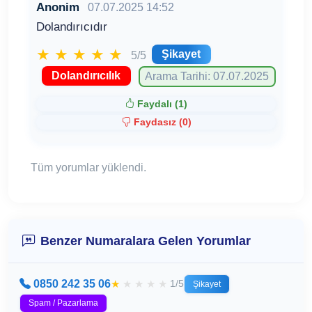
Anonim
07.07.2025 14:52
Dolandırıcıdır
★
★
★
★
★
Şikayet
5/5
Dolandırıcılık
Arama Tarihi: 07.07.2025
Faydalı (
1
)
Faydasız (
0
)
Tüm yorumlar yüklendi.
Benzer Numaralara Gelen Yorumlar
0850 242 35 06
★
★
★
★
★
1/5
Şikayet
Spam / Pazarlama