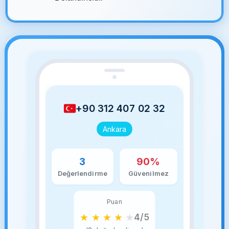
+90 312 407 02 32
Ankara
3
90%
Değerlendirme
Güvenilmez
Puan
★
★
★
★
★
4/5