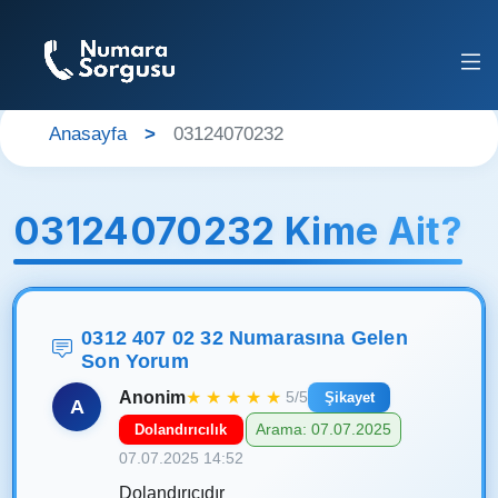
Anasayfa
03124070232
03124070232 Kime Ait?
0312 407 02 32 Numarasına Gelen
Son Yorum
Anonim
★
★
★
★
★
5/5
Şikayet
A
Arama: 07.07.2025
Dolandırıcılık
07.07.2025 14:52
Dolandırıcıdır