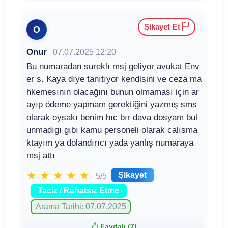
Şikayet Et
O
Onur
07.07.2025 12:20
Bu numaradan sureklı msj geliyor avukat Env
er s. Kaya dıye tanıtıyor kendisini ve ceza ma
hkemesının olacağını bunun olmaması için ar
ayıp ödeme yapmam gerektiğini yazmış sms
olarak oysakı benim hıc bır dava dosyam bul
unmadıgı gıbı kamu personeli olarak calısma
ktayım ya dolandırıcı yada yanlış numaraya
msj attı
★
★
★
★
★
Şikayet
5/5
Taciz / Rahatsız Etme
Arama Tarihi: 07.07.2025
Faydalı (
7
)