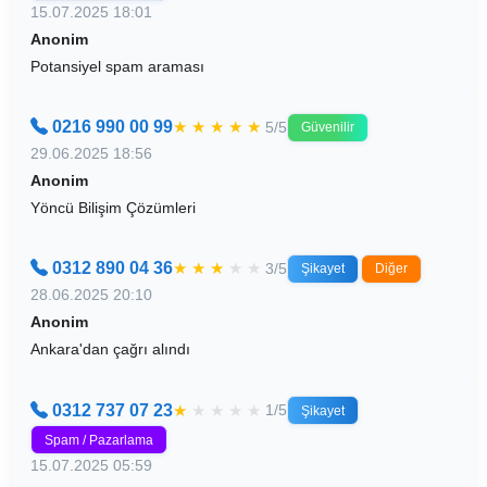
15.07.2025 18:01
Anonim
Potansiyel spam araması
0216 990 00 99
★
★
★
★
★
5/5
Güvenilir
29.06.2025 18:56
Anonim
Yöncü Bilişim Çözümleri
0312 890 04 36
★
★
★
★
★
3/5
Şikayet
Diğer
28.06.2025 20:10
Anonim
Ankara'dan çağrı alındı
0312 737 07 23
★
★
★
★
★
1/5
Şikayet
Spam / Pazarlama
15.07.2025 05:59