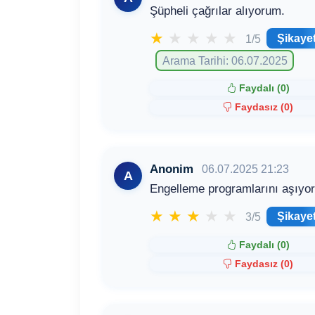
Şüpheli çağrılar alıyorum.
★
★
★
★
★
Şikaye
1/5
Arama Tarihi: 06.07.2025
Faydalı (
0
)
Faydasız (
0
)
Anonim
06.07.2025 21:23
A
Engelleme programlarını aşıyorla
★
★
★
★
★
Şikaye
3/5
Faydalı (
0
)
Faydasız (
0
)