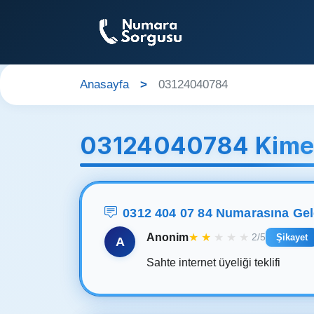
Anasayfa
03124040784
03124040784 Kime 
0312 404 07 84 Numarasına Ge
Anonim
★
★
★
★
★
2/5
Şikayet
A
Sahte internet üyeliği teklifi