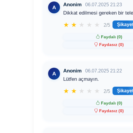
Anonim
06.07.2025 21:23
A
Dikkat edilmesi gereken bir te
★
★
★
★
★
Şikaye
2/5
Faydalı (
0
)
Faydasız (
0
)
Anonim
06.07.2025 21:22
A
Lütfen açmayın.
★
★
★
★
★
Şikaye
2/5
Faydalı (
0
)
Faydasız (
0
)