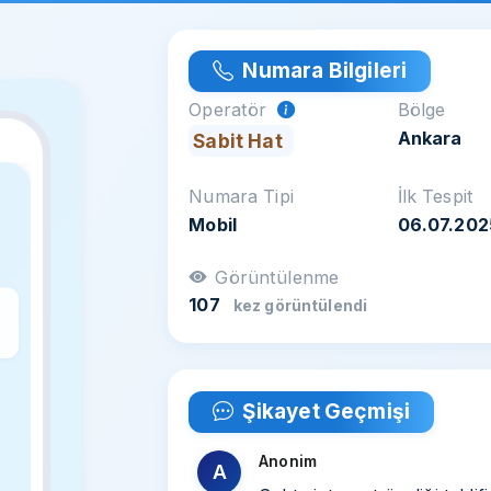
Numara Bilgileri
Operatör
Bölge
Ankara
Sabit Hat
Numara Tipi
İlk Tespit
Mobil
06.07.202
Görüntülenme
107
kez görüntülendi
z
Şikayet Geçmişi
Anonim
A