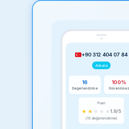
+90 312 404 07 84
Ankara
16
100%
Değerlendirme
Güvenilme
Puan
★
★
★
★
★
1.9/5
(15 değerlendirme)