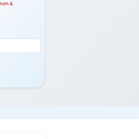
orum &