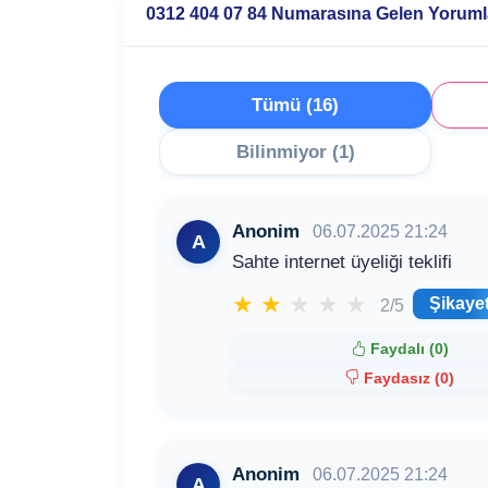
0312 404 07 84 Numarasına Gelen Yoruml
Tümü (16)
Bilinmiyor (1)
Anonim
06.07.2025 21:24
A
Sahte internet üyeliği teklifi
★
★
★
★
★
Şikaye
2/5
Faydalı (
0
)
Faydasız (
0
)
Anonim
06.07.2025 21:24
A