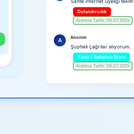
Sahte internet üyeliği teklifi
Dolandırıcılık
Aranma Tarihi: 06.07.2025
Anonim
A
Şüpheli çağrılar alıyorum.
Taciz / Rahatsız Etme
Aranma Tarihi: 06.07.2025