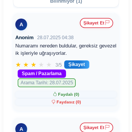
Bilinmiyor (1)
Şikayet Et
A
Anonim
28.07.2025 04:38
Numaramı nereden buldular, gereksiz gevezel
ik işleriyle uğraşıyorlar.
★
★
★
★
★
Şikayet
3/5
Spam / Pazarlama
Arama Tarihi: 28.07.2025
Faydalı (
0
)
Faydasız (
0
)
Şikayet Et
A