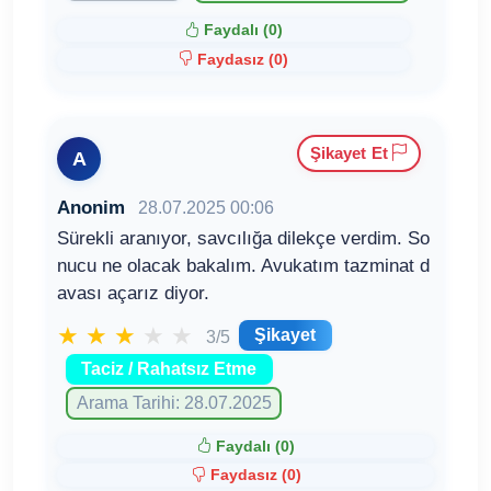
Faydalı (
0
)
Faydasız (
0
)
Şikayet Et
A
Anonim
28.07.2025 00:06
Sürekli aranıyor, savcılığa dilekçe verdim. So
nucu ne olacak bakalım. Avukatım tazminat d
avası açarız diyor.
★
★
★
★
★
Şikayet
3/5
Taciz / Rahatsız Etme
Arama Tarihi: 28.07.2025
Faydalı (
0
)
Faydasız (
0
)