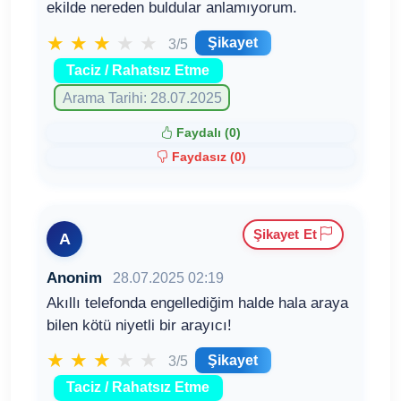
ekilde nereden buldular anlamıyorum.
★
★
★
★
★
Şikayet
3/5
Taciz / Rahatsız Etme
Arama Tarihi: 28.07.2025
Faydalı (
0
)
Faydasız (
0
)
Şikayet Et
A
Anonim
28.07.2025 02:19
Akıllı telefonda engellediğim halde hala araya
bilen kötü niyetli bir arayıcı!
★
★
★
★
★
Şikayet
3/5
Taciz / Rahatsız Etme