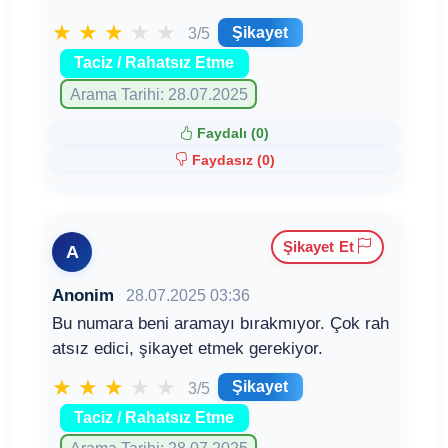
★
★
★
★
★
Şikayet
3/5
Taciz / Rahatsız Etme
Arama Tarihi: 28.07.2025
Faydalı (
0
)
Faydasız (
0
)
Şikayet Et
A
Anonim
28.07.2025 03:36
Bu numara beni aramayı bırakmıyor. Çok rah
atsız edici, şikayet etmek gerekiyor.
★
★
★
★
★
Şikayet
3/5
Taciz / Rahatsız Etme