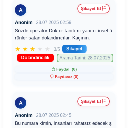
Şikayet Et
A
Anonim
28.07.2025 02:59
Sözde operatör Doktor tanıtımı yapıp cinsel ü
rünler satan dolandırıcılar. Kaçının.
★
★
★
★
★
Şikayet
3/5
Dolandırıcılık
Arama Tarihi: 28.07.2025
Faydalı (
0
)
Faydasız (
0
)
Şikayet Et
A
Anonim
28.07.2025 02:45
Bu numara kimin, insanları rahatsız edecek ş