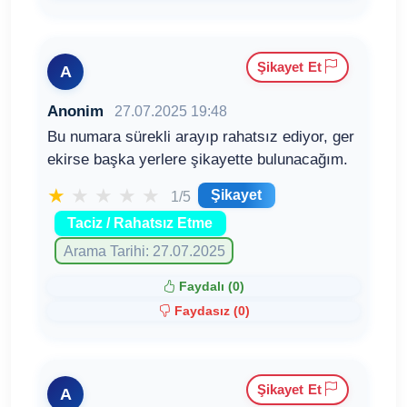
Şikayet Et
A
Anonim
27.07.2025 19:48
Bu numara sürekli arayıp rahatsız ediyor, ger
ekirse başka yerlere şikayette bulunacağım.
★
★
★
★
★
Şikayet
1/5
Taciz / Rahatsız Etme
Arama Tarihi: 27.07.2025
Faydalı (
0
)
Faydasız (
0
)
Şikayet Et
A