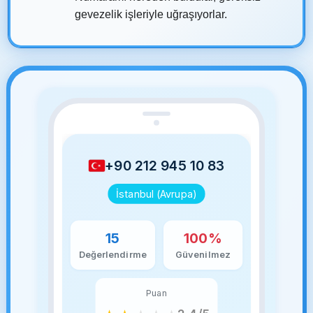
gevezelik işleriyle uğraşıyorlar.
+90 212 945 10 83
İstanbul (Avrupa)
15
100%
Değerlendirme
Güvenilmez
Puan