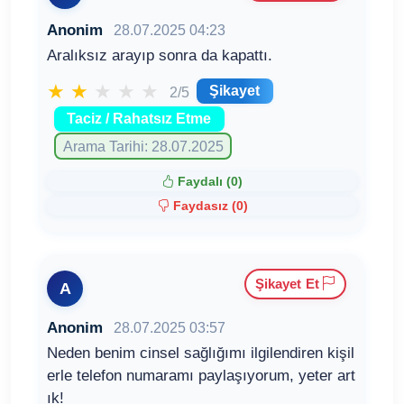
Anonim
28.07.2025 04:23
Aralıksız arayıp sonra da kapattı.
★
★
★
★
★
Şikayet
2/5
Taciz / Rahatsız Etme
Arama Tarihi: 28.07.2025
Faydalı (
0
)
Faydasız (
0
)
Şikayet Et
A
Anonim
28.07.2025 03:57
Neden benim cinsel sağlığımı ilgilendiren kişil
erle telefon numaramı paylaşıyorum, yeter art
ık!