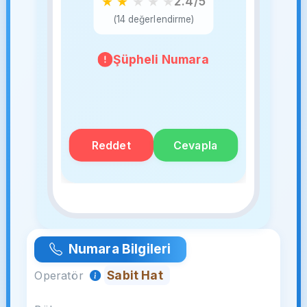
★
★
★
★
★
2.4/5
(14 değerlendirme)
Şüpheli Numara
Reddet
Cevapla
Numara Bilgileri
Sabit Hat
Operatör