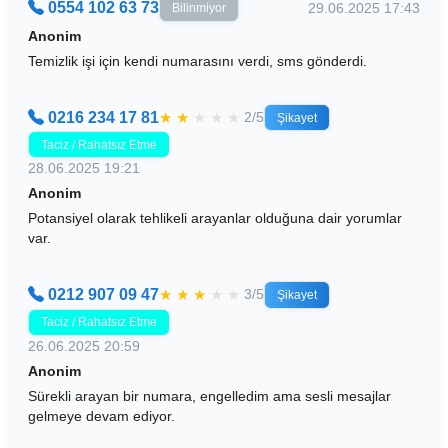
0554 102 63 73
29.06.2025 17:43
Bilinmiyor
Anonim
Temizlik işi için kendi numarasını verdi, sms gönderdi.
0216 234 17 81
★
★
★
★
★
2/5
Şikayet
Taciz / Rahatsız Etme
28.06.2025 19:21
Anonim
Potansiyel olarak tehlikeli arayanlar olduğuna dair yorumlar
var.
0212 907 09 47
★
★
★
★
★
3/5
Şikayet
Taciz / Rahatsız Etme
26.06.2025 20:59
Anonim
Sürekli arayan bir numara, engelledim ama sesli mesajlar
gelmeye devam ediyor.