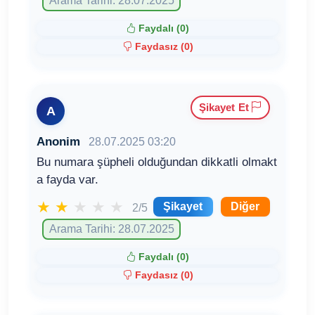
Arama Tarihi: 28.07.2025
Faydalı (
0
)
Faydasız (
0
)
Şikayet Et
A
Anonim
28.07.2025 03:20
Bu numara şüpheli olduğundan dikkatli olmakt
a fayda var.
★
★
★
★
★
Şikayet
Diğer
2/5
Arama Tarihi: 28.07.2025
Faydalı (
0
)
Faydasız (
0
)