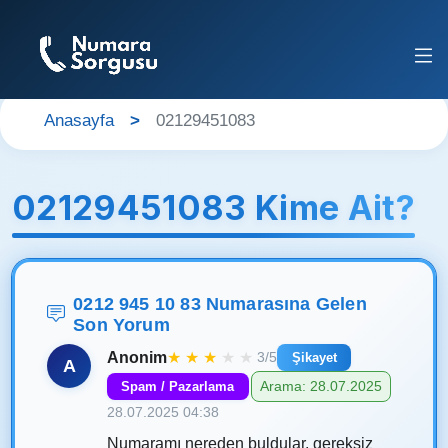
Anasayfa
02129451083
02129451083 Kime Ait?
0212 945 10 83 Numarasına Gelen
Son Yorum
Anonim
★
★
★
★
★
3/5
Şikayet
A
Arama: 28.07.2025
Spam / Pazarlama
28.07.2025 04:38
Numaramı nereden buldular, gereksiz