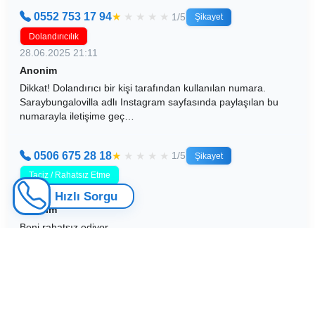
0552 753 17 94
★
★
★
★
★
1/5
Şikayet
Dolandırıcılık
28.06.2025 21:11
Anonim
Dikkat! Dolandırıcı bir kişi tarafından kullanılan numara.
Saraybungalovilla adlı Instagram sayfasında paylaşılan bu
numarayla iletişime geç…
0506 675 28 18
★
★
★
★
★
1/5
Şikayet
Taciz / Rahatsız Etme
29.06.2025 19:44
Hızlı Sorgu
Anonim
Beni rahatsız ediyor.
Benzer Numaralar