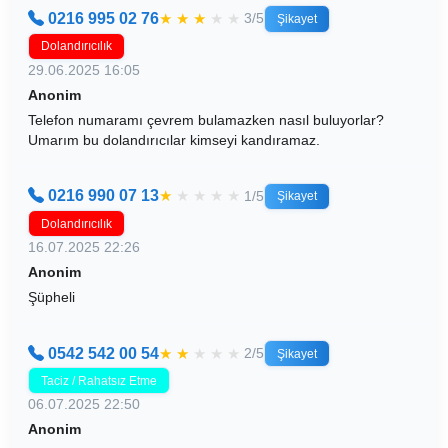
0216 995 02 76
★
★
★
★
★
3/5
Şikayet
Dolandırıcılık
29.06.2025 16:05
Anonim
Telefon numaramı çevrem bulamazken nasıl buluyorlar?
Umarım bu dolandırıcılar kimseyi kandıramaz.
0216 990 07 13
★
★
★
★
★
1/5
Şikayet
Dolandırıcılık
16.07.2025 22:26
Anonim
Şüpheli
0542 542 00 54
★
★
★
★
★
2/5
Şikayet
Taciz / Rahatsız Etme
06.07.2025 22:50
Anonim