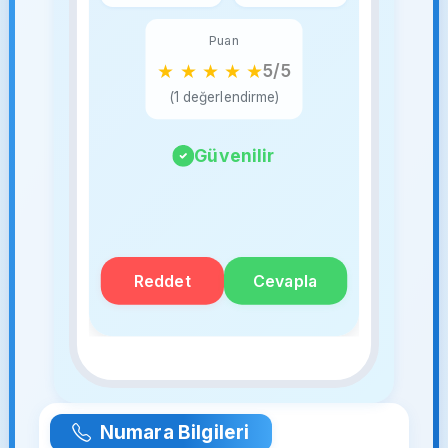
Puan
★
★
★
★
★
5/5
(1 değerlendirme)
Güvenilir
Reddet
Cevapla
Numara Bilgileri