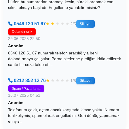
Lütfen bu numaradan aramayı kesin, sürekli aranmak can
sıkıcı olmaya başladı. Engelleme yapabilir misiniz?
0546 120 51 67
★
★
★
★
★
2/5
Şikayet
Dolandırıcılık
29.06.2025 22:50
Anonim
0546 120 51 67 numaralı telefon aracılığıyla beni
dolandırmaya çalıştılar. Porno sitelerine girdiğim iddia edilerek
sahte bir ceza talep ett…
0212 852 12 76
★
★
★
★
★
1/5
Şikayet
Spam / Pazarlama
15.07.2025 04:51
Anonim
Telefonum çaldı, açtım ancak karşımda kimse yoktu. Numara
tehlikeliymiş, spam olarak engelledim. Geri dönüş yapmamak
en iyisi.