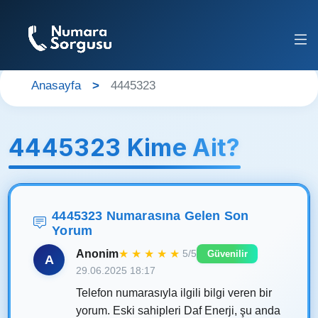
Anasayfa
4445323
4445323 Kime Ait?
4445323 Numarasına Gelen Son
Yorum
Anonim
★
★
★
★
★
5/5
Güvenilir
A
29.06.2025 18:17
Telefon numarasıyla ilgili bilgi veren bir
yorum. Eski sahipleri Daf Enerji, şu anda