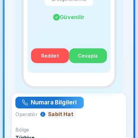
Güvenilir
Reddet
Cevapla
Numara Bilgileri
Sabit Hat
Operatör
Bölge
Türkiye