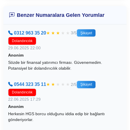
Benzer Numaralara Gelen Yorumlar
0312 963 35 20
★
★
★
★
★
3/5
Şikayet
Dolandırıcılık
29.06.2025 22:00
Anonim
Sözde bir finansal yatırımcı firması. Güvenemedim.
Potansiyel bir dolandırıcılık olabilir.
0544 323 35 11
★
★
★
★
★
2/5
Şikayet
Dolandırıcılık
22.06.2025 17:29
Anonim
Herkesin HGS borcu olduğunu iddia edip bir bağlantı
gönderiyorlar.