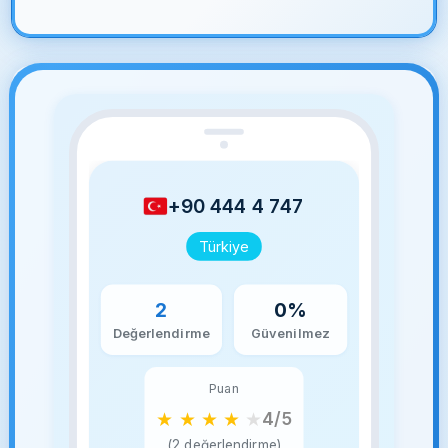
+90 444 4 747
Türkiye
2
0%
Değerlendirme
Güvenilmez
Puan
★
★
★
★
★
4/5
(2 değerlendirme)