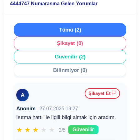
4444747 Numarasına Gelen Yorumlar
Tümü (2)
Şikayet (0)
Güvenilir (2)
Bilinmiyor (0)
Şikayet Et
A
Anonim
27.07.2025 19:27
Isıtma hattı ile ilgili bilgi almak için aradım.
★
★
★
★
★
Güvenilir
3/5