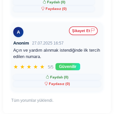
Faydalı (
0
)
Faydasız (
0
)
Şikayet Et
A
Anonim
27.07.2025 16:57
Açın ve yardım alınmak istendiğinde ilk tercih
edilen numara.
★
★
★
★
★
Güvenilir
5/5
Faydalı (
0
)
Faydasız (
0
)
Tüm yorumlar yüklendi.