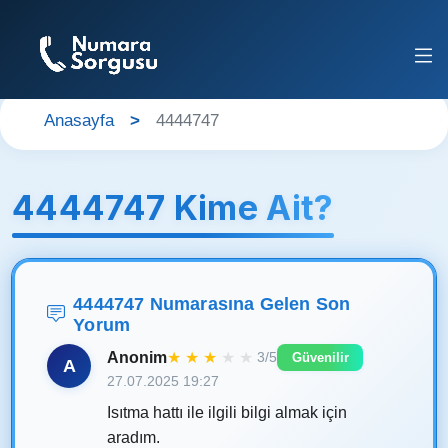
Anasayfa
4444747
4444747 Kime Ait?
4444747 Numarasına Gelen Son
Yorum
Anonim
★
★
★
★
★
3/5
Güvenilir
A
27.07.2025 19:27
Isıtma hattı ile ilgili bilgi almak için
aradım.