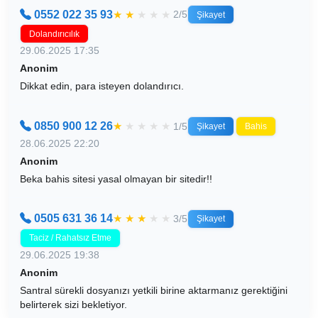
0552 022 35 93
★
★
★
★
★
2/5
Şikayet
Dolandırıcılık
29.06.2025 17:35
Anonim
Dikkat edin, para isteyen dolandırıcı.
0850 900 12 26
★
★
★
★
★
1/5
Şikayet
Bahis
28.06.2025 22:20
Anonim
Beka bahis sitesi yasal olmayan bir sitedir!!
0505 631 36 14
★
★
★
★
★
3/5
Şikayet
Taciz / Rahatsız Etme
29.06.2025 19:38
Anonim
Santral sürekli dosyanızı yetkili birine aktarmanız gerektiğini
belirterek sizi bekletiyor.