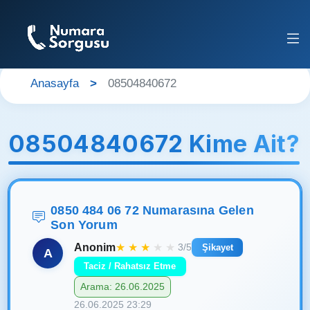
Anasayfa
08504840672
08504840672 Kime Ait?
0850 484 06 72 Numarasına Gelen
Son Yorum
Anonim
★
★
★
★
★
3/5
Şikayet
A
Taciz / Rahatsız Etme
Arama: 26.06.2025
26.06.2025 23:29