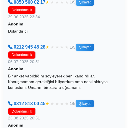
0850 560 02 17
★
★
★
★
★
1/5
Şikayet
Dolandırıcılık
29.06.2025 23:34
Anonim
Dolandırıcı
0212 945 45 28
★
★
★
★
★
1/5
Şikayet
Dolandırıcılık
06.07.2025 20:51
Anonim
Bir anket yapıldığını söyleyerek beni kandırdılar.
Konuşmamam gerektiğini biliyordum ama nasıl olduysa
konuştum. Umarım bir zarara uğramam.
0312 813 00 45
★
★
★
★
★
1/5
Şikayet
Dolandırıcılık
23.08.2025 20:51
Anonim