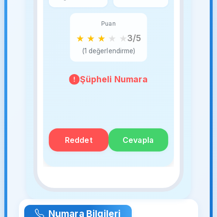
Puan
★
★
★
★
★
3/5
(1 değerlendirme)
Şüpheli Numara
Reddet
Cevapla
Numara Bilgileri