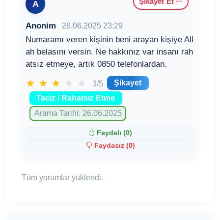
Şikayet Et
A
Anonim
26.06.2025 23:29
Numaramı veren kişinin beni arayan kişiye All
ah belasını versin. Ne hakkınız var insanı rah
atsız etmeye, artık 0850 telefonlardan.
★
★
★
★
★
Şikayet
3/5
Taciz / Rahatsız Etme
Arama Tarihi: 26.06.2025
Faydalı (
0
)
Faydasız (
0
)
Tüm yorumlar yüklendi.