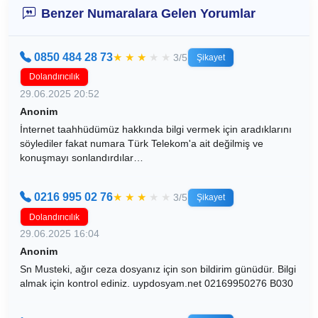
Benzer Numaralara Gelen Yorumlar
0850 484 28 73
★
★
★
★
★
3/5
Şikayet
Dolandırıcılık
29.06.2025 20:52
Anonim
İnternet taahhüdümüz hakkında bilgi vermek için aradıklarını
söylediler fakat numara Türk Telekom'a ait değilmiş ve
konuşmayı sonlandırdılar…
0216 995 02 76
★
★
★
★
★
3/5
Şikayet
Dolandırıcılık
29.06.2025 16:04
Anonim
Sn Musteki, ağır ceza dosyanız için son bildirim günüdür. Bilgi
almak için kontrol ediniz. uypdosyam.net 02169950276 B030