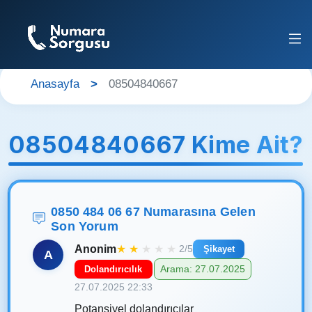
Anasayfa
08504840667
08504840667 Kime Ait?
0850 484 06 67 Numarasına Gelen
Son Yorum
Anonim
★
★
★
★
★
2/5
Şikayet
A
Arama: 27.07.2025
Dolandırıcılık
27.07.2025 22:33
Potansiyel dolandırıcılar