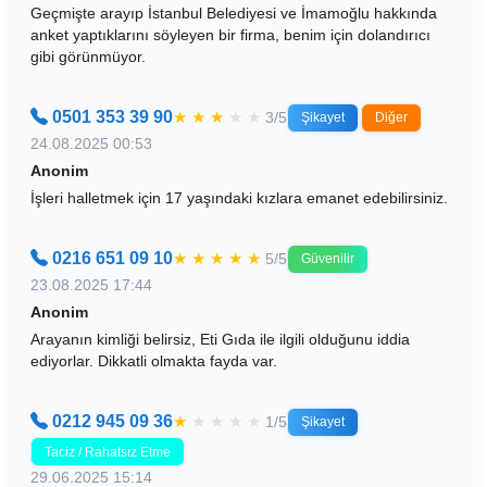
Geçmişte arayıp İstanbul Belediyesi ve İmamoğlu hakkında
anket yaptıklarını söyleyen bir firma, benim için dolandırıcı
gibi görünmüyor.
0501 353 39 90
★
★
★
★
★
3/5
Şikayet
Diğer
24.08.2025 00:53
Anonim
İşleri halletmek için 17 yaşındaki kızlara emanet edebilirsiniz.
0216 651 09 10
★
★
★
★
★
5/5
Güvenilir
23.08.2025 17:44
Anonim
Arayanın kimliği belirsiz, Eti Gıda ile ilgili olduğunu iddia
ediyorlar. Dikkatli olmakta fayda var.
0212 945 09 36
★
★
★
★
★
1/5
Şikayet
Taciz / Rahatsız Etme
29.06.2025 15:14