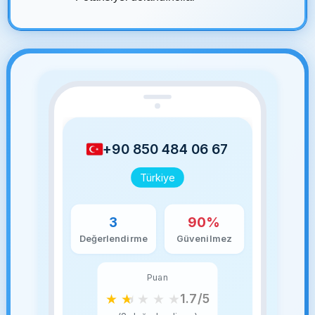
+90 850 484 06 67
Türkiye
3
90%
Değerlendirme
Güvenilmez
Puan
★
★
★
★
★
1.7/5