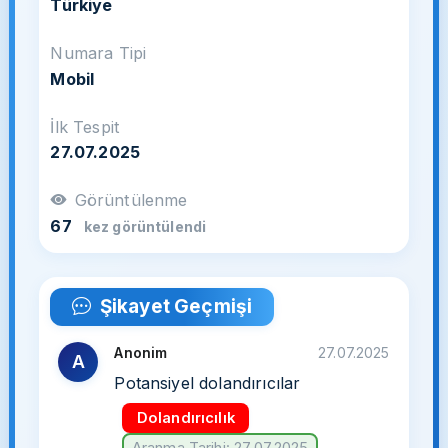
Türkiye
Numara Tipi
Mobil
İlk Tespit
27.07.2025
Görüntülenme
67
kez görüntülendi
Şikayet Geçmişi
Anonim
27.07.2025
A
Potansiyel dolandırıcılar
Dolandırıcılık
Aranma Tarihi: 27.07.2025