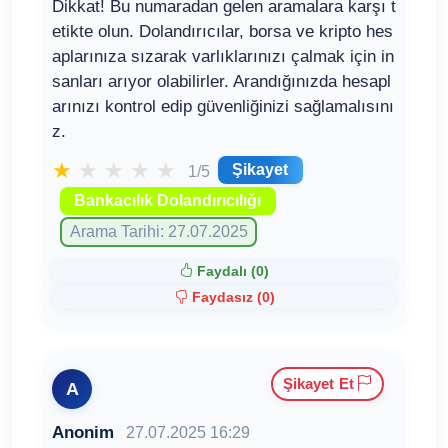
Dikkat! Bu numaradan gelen aramalara karşı t
etikte olun. Dolandırıcılar, borsa ve kripto hes
aplarınıza sızarak varlıklarınızı çalmak için in
sanları arıyor olabilirler. Arandığınızda hesapl
arınızı kontrol edip güvenliğinizi sağlamalısını
z.
★
★
★
★
★
Şikayet
1/5
Bankacılık Dolandırıcılığı
Arama Tarihi: 27.07.2025
Faydalı (
0
)
Faydasız (
0
)
Şikayet Et
A
Anonim
27.07.2025 16:29