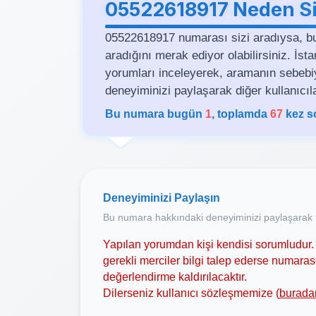
05522618917 Neden Si
05522618917 numarası sizi aradıysa, b
aradığını merak ediyor olabilirsiniz. İs
yorumları inceleyerek, aramanın sebebiyle 
deneyiminizi paylaşarak diğer kullanıcıla
Bu numara bugün
1
, toplamda
67
kez s
Deneyiminizi Paylaşın
Bu numara hakkındaki deneyiminizi paylaşarak t
Yapılan yorumdan kişi kendisi sorumludur. 
gerekli merciler bilgi talep ederse numar
değerlendirme kaldırılacaktır.
Dilerseniz kullanıcı sözleşmemize (
burada