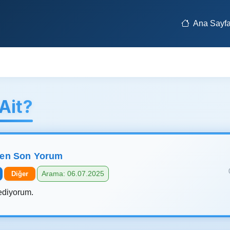
Ana Sayf
Ait?
len Son Yorum
Arama: 06.07.2025
Diğer
ediyorum.