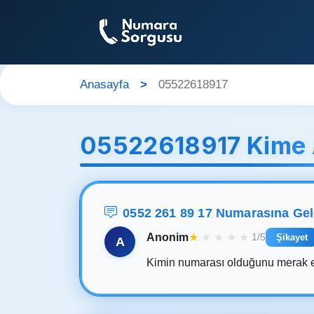
Anasayfa
05522618917
05522618917 Kime 
0552 261 89 17 Numarasına Ge
Anonim
★
★
★
★
★
1/5
Şikayet
A
Kimin numarası olduğunu merak 