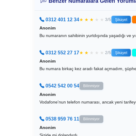
Benzer Numaralara Gelen Yoruml
0312 401 12 34
★
★
★
★
★
3/5
Şikayet
Anonim
Bu numaranın sahibinin yurtdışında yaşadığı ve yıl 
0312 552 27 17
★
★
★
★
★
2/5
Şikayet
Anonim
Bu numara birkaç kez aradı fakat açmadım, şüpheli
0542 542 00 54
Bilinmiyor
Anonim
Vodafone'nun telefon numarası, ancak yeni tarifeye 
0538 959 76 11
Bilinmiyor
Anonim
Sizide mi dolandırdı