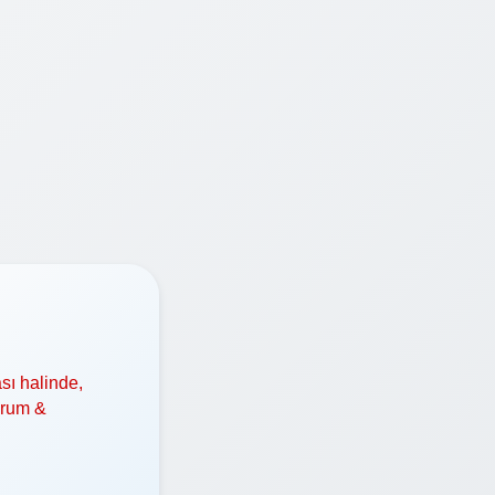
sı halinde,
orum &