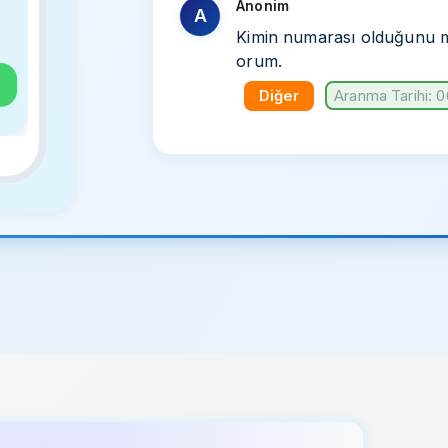
Anonim
A
Kimin numarası olduğunu 
orum.
Diğer
Aranma Tarihi: 