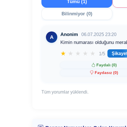
Tümü (1)
Bilinmiyor (0)
Anonim
06.07.2025 23:20
A
Kimin numarası olduğunu mera
★
★
★
★
★
Şikaye
1/5
Faydalı (
0
)
Faydasız (
0
)
Tüm yorumlar yüklendi.