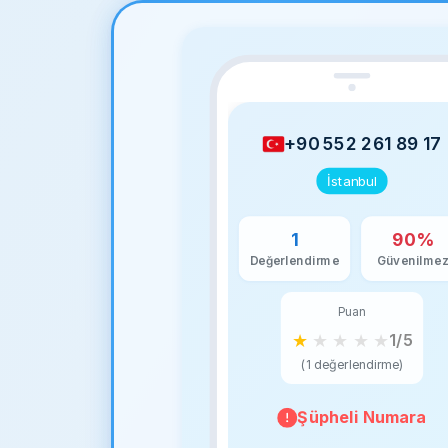
+90 552 261 89 17
İstanbul
1
90%
Değerlendirme
Güvenilme
Puan
★
★
★
★
★
1/5
(1 değerlendirme)
Şüpheli Numara