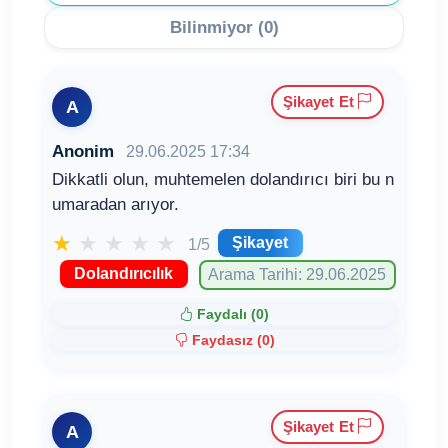
Bilinmiyor (0)
Şikayet Et
A
Anonim
29.06.2025 17:34
Dikkatli olun, muhtemelen dolandırıcı biri bu n
umaradan arıyor.
★
★
★
★
★
Şikayet
1/5
Dolandırıcılık
Arama Tarihi: 29.06.2025
Faydalı (
0
)
Faydasız (
0
)
Şikayet Et
A