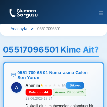
Anasayfa
05517096501
05517096501 Kime Ait?
0551 709 65 01 Numarasına Gelen
Son Yorum
Anonim
★
★
★
★
★
1/5
Şikayet
A
Arama: 29.06.2025
Dolandırıcılık
29.06.2025 17:34
Dikkatli olun, muhtemelen dolandırıcı biri