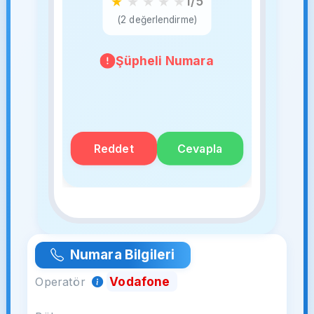
★
★
★
★
★
1/5
(2 değerlendirme)
Şüpheli Numara
Reddet
Cevapla
Numara Bilgileri
Vodafone
Operatör