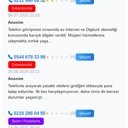
0212 990 08 52
★
★
★
★
★
2/5
Şikayet
Dolandırıcılık
06.07.2025 21:02
Anonim
Telefon görüşmesi sırasında ev internet ve Digiturk aboneliği
konusunda karışık bilgiler verildi. Müşteri hizmetlerine
ulaşmakta zorluk yaşa…
0544 678 33 98
★
★
★
★
★
1/5
Şikayet
Dolandırıcılık
26.06.2025 23:11
Anonim
Telefonla arayarak yasaklı sitelere girdiğim iddiasıyla para
talep ediyorlar. İlk kez karşılaşmıyorum, daha önce de benzer
durumlar yaşamışt…
0216 286 04 95
★
★
★
★
★
1/5
Şikayet
Spam / Pazarlama
24.08.2025 00:15