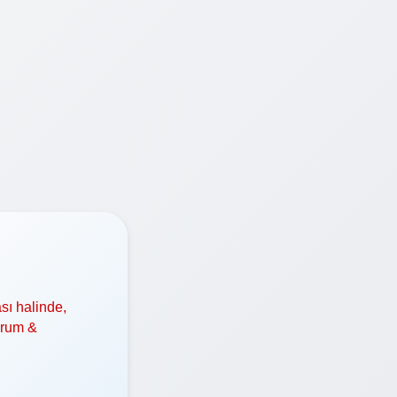
sı halinde,
orum &