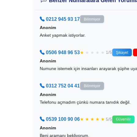
Benzer Numaralara Gelen Yoruml
0212 945 93 17
Bilinmiyor
Anonim
Anket yapmak istiyorlar.
0506 948 96 53
★
★
★
★
★
1/5
Şikayet
Anonim
Numune istemek için insanları arayarak şüphe uyandı
0312 752 04 41
Bilinmiyor
Anonim
Telefonu açmadım çünkü numara tanıdık değil.
0539 100 90 06
★
★
★
★
★
5/5
Güvenilir
Anonim
Beni aramanı bekliyorum.