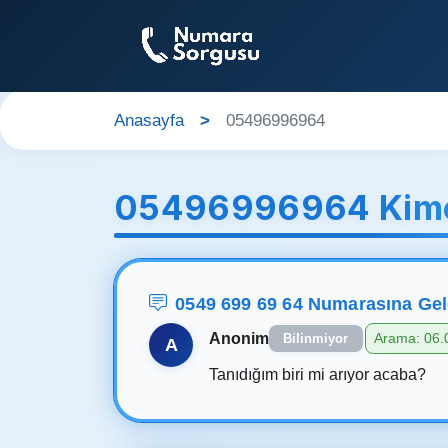
Anasayfa
05496996964
05496996964 Kime
0549 699 69 64 Numarasına Ge
Anonim
Arama: 06.
Bilinmiyor
A
Tanıdığım biri mi arıyor acaba?