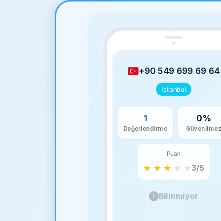
+90 549 699 69 64
İstanbul
1
0%
Değerlendirme
Güvenilme
Puan
★
★
★
★
★
3/5
Bilinmiyor