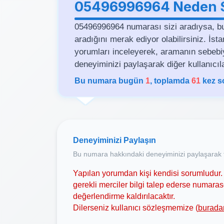
05496996964 Neden Si
05496996964 numarası sizi aradıysa, b
aradığını merak ediyor olabilirsiniz. İs
yorumları inceleyerek, aramanın sebebiyle 
deneyiminizi paylaşarak diğer kullanıcıla
Bu numara bugün
1
, toplamda
61
kez s
Deneyiminizi Paylaşın
Bu numara hakkındaki deneyiminizi paylaşarak t
Yapılan yorumdan kişi kendisi sorumludur. 
gerekli merciler bilgi talep ederse numar
değerlendirme kaldırılacaktır.
Dilerseniz kullanıcı sözleşmemize (
burada