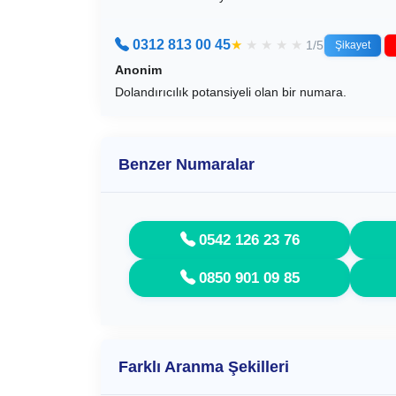
0312 813 00 45
★
★
★
★
★
1/5
Şikayet
Anonim
Dolandırıcılık potansiyeli olan bir numara.
Benzer Numaralar
0542 126 23 76
0850 901 09 85
Farklı Aranma Şekilleri