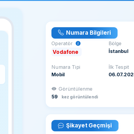
Numara Bilgileri
Operatör
Bölge
İstanbul
Vodafone
Numara Tipi
İlk Tespit
Mobil
06.07.202
z
Görüntülenme
59
kez görüntülendi
Şikayet Geçmişi