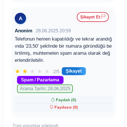
Şikayet Et
A
Anonim
28.06.2025 20:59
Telefonun hemen kapatıldığı ve tekrar arandığ
ında '23,50' şeklinde bir numara göründüğü be
lirtilmiş, muhtemelen spam arama olarak değ
erlendirilebilir.
★
★
★
★
★
Şikayet
2/5
Spam / Pazarlama
Arama Tarihi: 28.06.2025
Faydalı (
0
)
Faydasız (
0
)
Tüm yorumlar yüklendi.