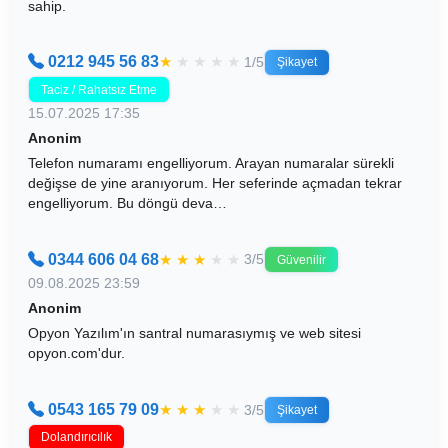
sahip.
0212 945 56 83
★
★
★
★
★
1/5
Şikayet
Taciz / Rahatsız Etme
15.07.2025 17:35
Anonim
Telefon numaramı engelliyorum. Arayan numaralar sürekli
değişse de yine aranıyorum. Her seferinde açmadan tekrar
engelliyorum. Bu döngü deva…
0344 606 04 68
★
★
★
★
★
3/5
Güvenilir
09.08.2025 23:59
Anonim
Opyon Yazılım'ın santral numarasıymış ve web sitesi
opyon.com'dur.
0543 165 79 09
★
★
★
★
★
3/5
Şikayet
Dolandırıcılık