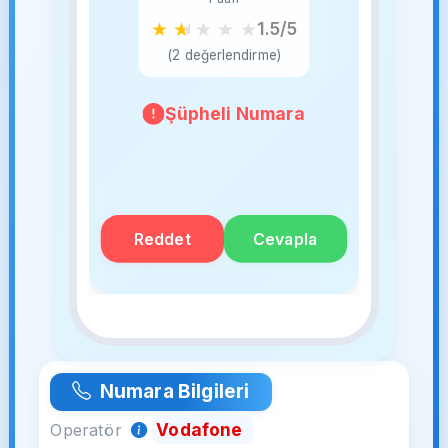
★
★
★
★
★
1.5/5
(2 değerlendirme)
Şüpheli Numara
Reddet
Cevapla
Numara Bilgileri
Vodafone
Operatör