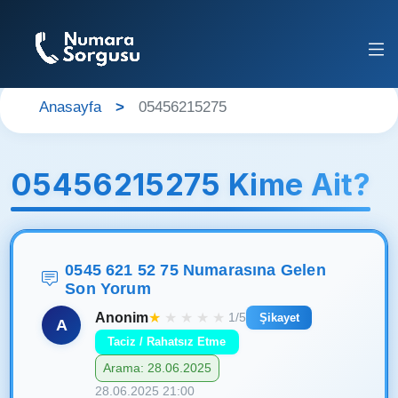
Anasayfa
05456215275
05456215275 Kime Ait?
0545 621 52 75 Numarasına Gelen
Son Yorum
Anonim
★
★
★
★
★
1/5
Şikayet
A
Taciz / Rahatsız Etme
Arama: 28.06.2025
28.06.2025 21:00