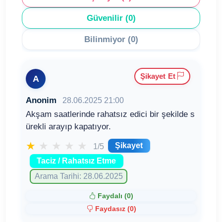
Güvenilir (0)
Bilinmiyor (0)
Şikayet Et
A
Anonim
28.06.2025 21:00
Akşam saatlerinde rahatsız edici bir şekilde s
ürekli arayıp kapatıyor.
★
★
★
★
★
Şikayet
1/5
Taciz / Rahatsız Etme
Arama Tarihi: 28.06.2025
Faydalı (
0
)
Faydasız (
0
)