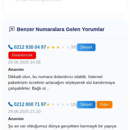
Benzer Numaralara Gelen Yorumlar
0212 930 04 97
★
★
★
★
★
3/5
Şikayet
Dolandırıcılık
29.06.2025 14:58
Anonim
Dikkatli olun, bu numara dolandırıcı olabilir. Internet
paketinizin ücretinin artacağını söyleyerek sizi kandırmaya
çalışabilirler. Bağlı ol…
0212 800 71 97
★
★
★
★
★
1/5
Şikayet
Diğer
29.06.2025 21:10
Anonim
Şu an var olduğumuz dünya gerçekten karmaşık bir yapıya