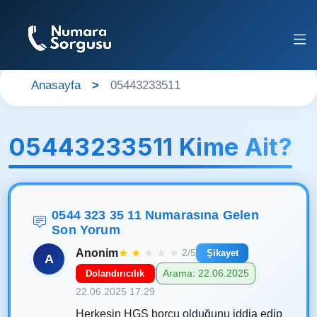
Anasayfa
05443233511
05443233511 Kime Ait?
0544 323 35 11 Numarasına Gelen
Son Yorum
Anonim
★
★
★
★
★
2/5
Şikayet
A
Arama: 22.06.2025
Dolandırıcılık
22.06.2025 17:29
Herkesin HGS borcu olduğunu iddia edip