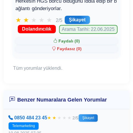
Herkesin HGS borcu olduğunu iddia edip bir b
ağlantı gönderiyorlar.
★
★
★
★
★
Şikayet
2/5
Dolandırıcılık
Arama Tarihi: 22.06.2025
Faydalı (
0
)
Faydasız (
0
)
Tüm yorumlar yüklendi.
Benzer Numaralara Gelen Yorumlar
0850 484 23 45
★
★
★
★
★
2/5
Şikayet
Telemarketing
10.08.2025 07:35