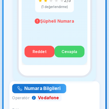
★
★
★
★
★
2/5
(1 değerlendirme)
Şüpheli Numara
Reddet
Cevapla
Numara Bilgileri
Vodafone
Operatör