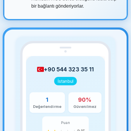
bir bağlantı gönderiyorlar.
+90 544 323 35 11
İstanbul
1
90%
Değerlendirme
Güvenilmez
Puan