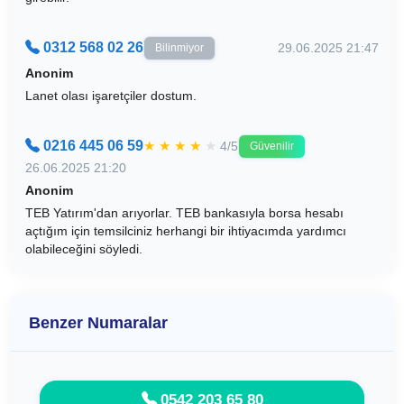
0312 568 02 26
29.06.2025 21:47
Bilinmiyor
Anonim
Lanet olası işaretçiler dostum.
0216 445 06 59
★
★
★
★
★
4/5
Güvenilir
26.06.2025 21:20
Anonim
TEB Yatırım'dan arıyorlar. TEB bankasıyla borsa hesabı
açtığım için temsilciniz herhangi bir ihtiyacımda yardımcı
olabileceğini söyledi.
Benzer Numaralar
0542 203 65 80