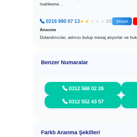
mahkeme…
0216 990 07 13
★
★
★
★
★
2/5
Şikayet
Anonim
Dolandırıcılar, adınızı bulup mesaj atıyorlar ve huk
Benzer Numaralar
0312 568 02 26
0312 552 43 57
Farklı Aranma Şekilleri