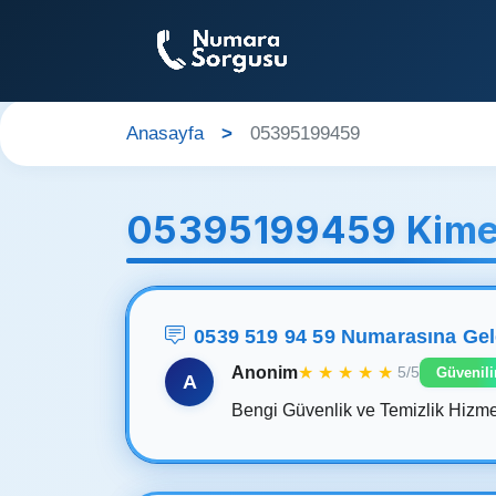
Anasayfa
05395199459
05395199459 Kime
0539 519 94 59 Numarasına Ge
Anonim
★
★
★
★
★
5/5
Güvenili
A
Bengi Güvenlik ve Temizlik Hizmetl