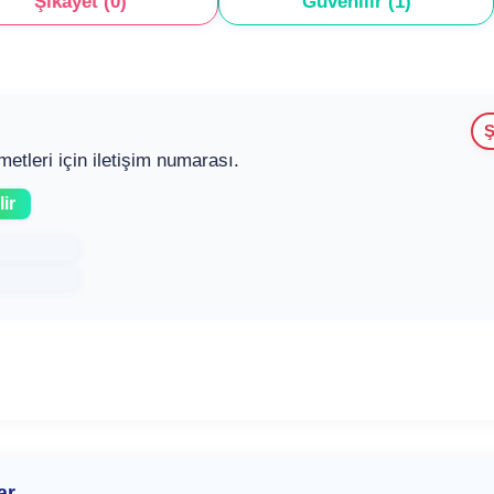
Şikayet (0)
Güvenilir (1)
Ş
etleri için iletişim numarası.
ir
ar