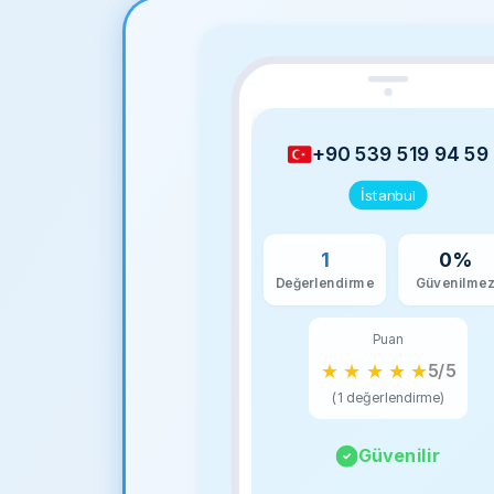
+90 539 519 94 59
İstanbul
1
0%
Değerlendirme
Güvenilme
Puan
★
★
★
★
★
5/5
(1 değerlendirme)
Güvenilir