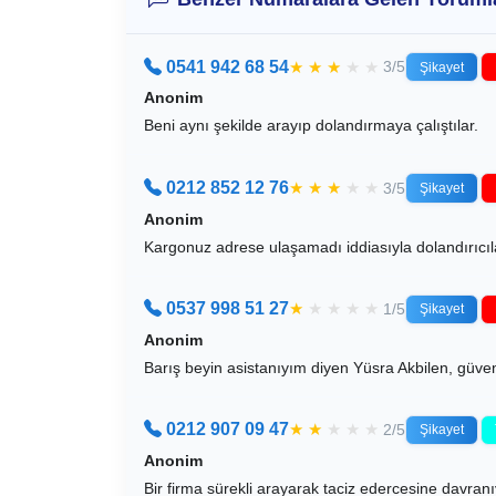
0541 942 68 54
★
★
★
★
★
3/5
Şikayet
Anonim
Beni aynı şekilde arayıp dolandırmaya çalıştılar.
0212 852 12 76
★
★
★
★
★
3/5
Şikayet
Anonim
Kargonuz adrese ulaşamadı iddiasıyla dolandırıcılar 
0537 998 51 27
★
★
★
★
★
1/5
Şikayet
Anonim
Barış beyin asistanıyım diyen Yüsra Akbilen, güven
0212 907 09 47
★
★
★
★
★
2/5
Şikayet
Anonim
Bir firma sürekli arayarak taciz edercesine dav