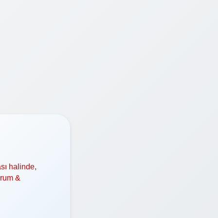
sı halinde,
orum &