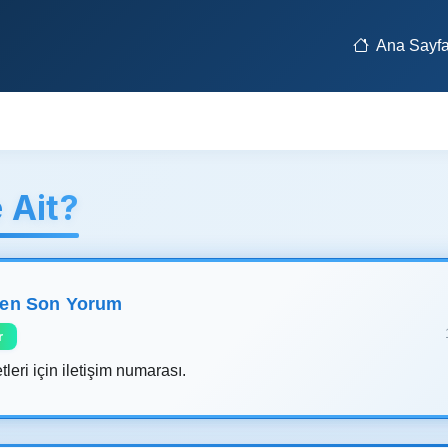
Ana Sayf
 Ait?
len Son Yorum
r
eri için iletişim numarası.