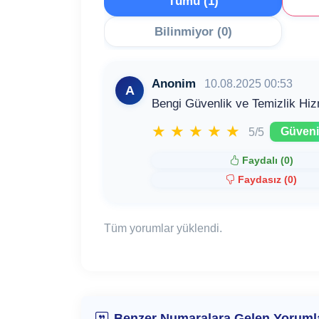
Tümü (1)
Bilinmiyor (0)
Anonim
10.08.2025 00:53
A
Bengi Güvenlik ve Temizlik Hizm
★
★
★
★
★
Güvenil
5/5
Faydalı (
0
)
Faydasız (
0
)
Tüm yorumlar yüklendi.
Benzer Numaralara Gelen Yoruml