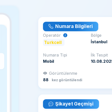
Numara Bilgileri
Operatör
Bölge
İstanbul
Turkcell
Numara Tipi
İlk Tespit
Mobil
10.08.202
z
Görüntülenme
88
kez görüntülendi
Şikayet Geçmişi