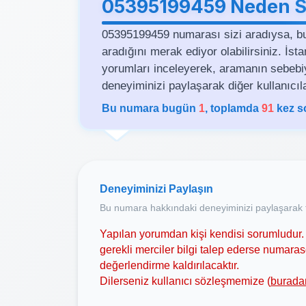
05395199459 Neden Si
05395199459 numarası sizi aradıysa, b
aradığını merak ediyor olabilirsiniz. İs
yorumları inceleyerek, aramanın sebebiyle 
deneyiminizi paylaşarak diğer kullanıcıla
Bu numara bugün
1
, toplamda
91
kez s
Deneyiminizi Paylaşın
Bu numara hakkındaki deneyiminizi paylaşarak t
Yapılan yorumdan kişi kendisi sorumludur. 
gerekli merciler bilgi talep ederse numar
değerlendirme kaldırılacaktır.
Dilerseniz kullanıcı sözleşmemize (
burada