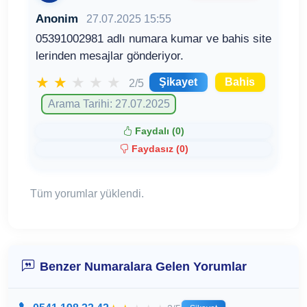
Anonim
27.07.2025 15:55
05391002981 adlı numara kumar ve bahis site
lerinden mesajlar gönderiyor.
★
★
★
★
★
Şikayet
Bahis
2/5
Arama Tarihi: 27.07.2025
Faydalı (
0
)
Faydasız (
0
)
Tüm yorumlar yüklendi.
Benzer Numaralara Gelen Yorumlar