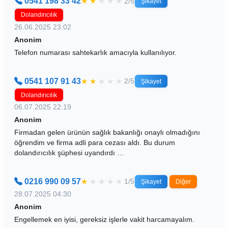
0541 198 33 42
★
★
★
★
★
2/5
Şikayet
Dolandırıcılık
26.06.2025 23:02
Anonim
Telefon numarası sahtekarlık amacıyla kullanılıyor.
0541 107 91 43
★
★
★
★
★
2/5
Şikayet
Dolandırıcılık
06.07.2025 22:19
Anonim
Firmadan gelen ürünün sağlık bakanlığı onaylı olmadığını
öğrendim ve firma adli para cezası aldı. Bu durum
dolandırıcılık şüphesi uyandırdı …
0216 990 09 57
★
★
★
★
★
1/5
Şikayet
Diğer
28.07.2025 04:30
Anonim
Engellemek en iyisi, gereksiz işlerle vakit harcamayalım.