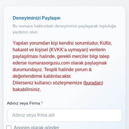
Deneyiminizi Paylaşın
Bu numara hakkındaki deneyiminizi paylaşarak topluluğa
yardımcı olun.
Yapılan yorumdan kişi kendisi sorumludur. Küfür,
hakaret ve kişisel (KVKK'a uymayan) verilerin
paylaşılması halinde, gerekli merciler bilgi talep
ederse numarasorgusu.com olarak paylaşmak
durumundayız. Tespiti halinde yorum &
değerlendirme kaldırılacaktır.
Dilerseniz kullanıcı sözleşmemize (
buradan
)
bakabilirsiniz.
Adınız veya Firma
*
Anonim olarak gönder