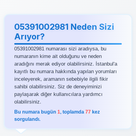
05391002981 Neden Sizi
Arıyor?
05391002981 numarası sizi aradıysa, bu
numaranın kime ait olduğunu ve neden
aradığını merak ediyor olabilirsiniz. İstanbul'a
kayıtlı bu numara hakkında yapılan yorumları
inceleyerek, aramanın sebebiyle ilgili fikir
sahibi olabilirsiniz. Siz de deneyiminizi
paylaşarak diğer kullanıcılara yardımcı
olabilirsiniz.
Bu numara bugün
1
, toplamda
77
kez
sorgulandı.