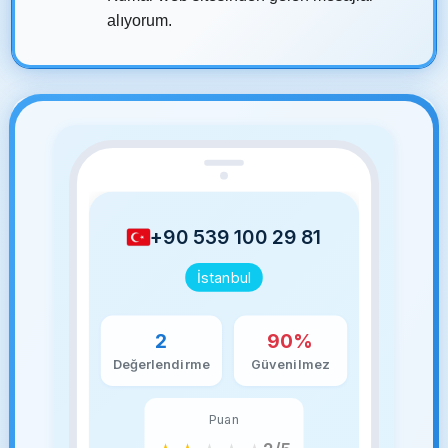
alıyorum.
+90 539 100 29 81
İstanbul
2
90%
Değerlendirme
Güvenilmez
Puan