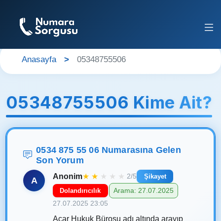
Anasayfa
05348755506
05348755506 Kime Ait?
0534 875 55 06 Numarasına Gelen
Son Yorum
Anonim
★
★
★
★
★
2/5
Şikayet
A
Arama: 27.07.2025
Dolandırıcılık
27.07.2025 23:05
Acar Hukuk Bürosu adı altında arayıp