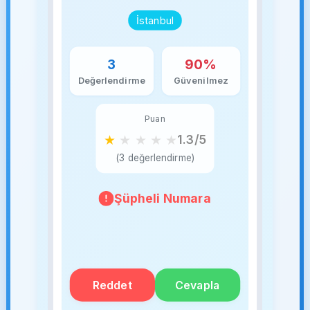
İstanbul
3
90%
Değerlendirme
Güvenilmez
Puan
★
★
★
★
★
1.3/5
(3 değerlendirme)
Şüpheli Numara
Reddet
Cevapla