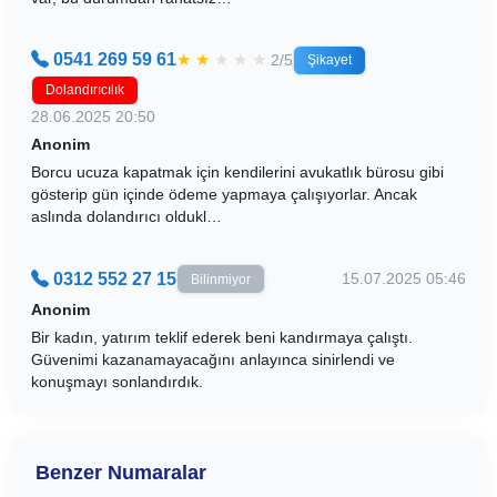
0541 269 59 61
★
★
★
★
★
2/5
Şikayet
Dolandırıcılık
28.06.2025 20:50
Anonim
Borcu ucuza kapatmak için kendilerini avukatlık bürosu gibi
gösterip gün içinde ödeme yapmaya çalışıyorlar. Ancak
aslında dolandırıcı oldukl…
0312 552 27 15
15.07.2025 05:46
Bilinmiyor
Anonim
Bir kadın, yatırım teklif ederek beni kandırmaya çalıştı.
Güvenimi kazanamayacağını anlayınca sinirlendi ve
konuşmayı sonlandırdık.
Benzer Numaralar