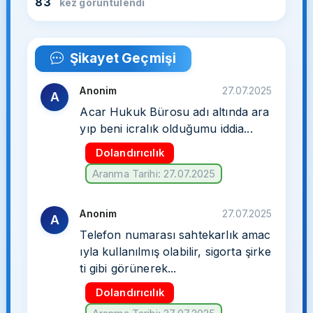
83
kez görüntülendi
Şikayet Geçmişi
Anonim
27.07.2025
A
Acar Hukuk Bürosu adı altında ara
yıp beni icralık olduğumu iddia...
Dolandırıcılık
Aranma Tarihi: 27.07.2025
Anonim
27.07.2025
A
Telefon numarası sahtekarlık amac
ıyla kullanılmış olabilir, sigorta şirke
ti gibi görünerek...
Dolandırıcılık