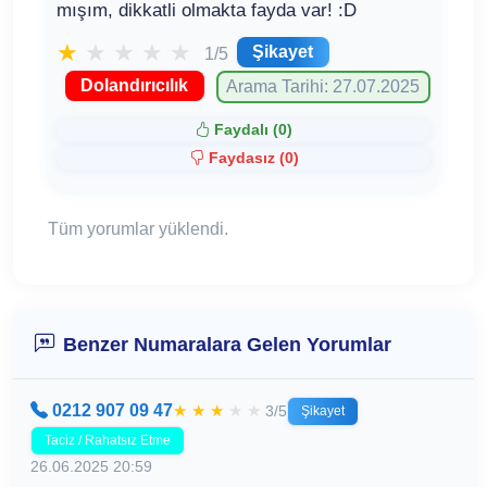
mışım, dikkatli olmakta fayda var! :D
★
★
★
★
★
Şikayet
1/5
Dolandırıcılık
Arama Tarihi: 27.07.2025
Faydalı (
0
)
Faydasız (
0
)
Tüm yorumlar yüklendi.
Benzer Numaralara Gelen Yorumlar
0212 907 09 47
★
★
★
★
★
3/5
Şikayet
Taciz / Rahatsız Etme
26.06.2025 20:59