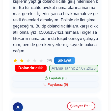
kişilerin yaptığı dolandırıcılık girişimlerinden b
iri. Bu tür sahte avukat numaralarına inanma
mak gerekir. İşlerini şansa bırakmamalı ve ge
rekli önlemleri almalıyım. Polisle de iletişime
geçeceğim. Bu tip dolandırıcılıklara karşı dikk
atli olmalıyız. 05066157421 numaralı diğer sa
htekarın numarasını da tespit etmeye çalışıyo
rum, ben de gereken yerlere şikayette buluna
cağım.
★
★
★
★
★
Şikayet
2/5
Dolandırıcılık
Arama Tarihi: 27.07.2025
Faydalı (
0
)
Faydasız (
0
)
Şikayet Et
A