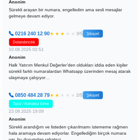
Anonim
Sürekli arayan bir numara, engelledim ama sesli mesajlar
gelmeye devam ediyor.
0216 240 12 90
★
★
★
★
★
3/5
Şikayet
Dolandırıcılık
10.08.2025 02:51
Anonim
Halk Yatırım Menkul Değerler'den oldukları iddia eden kişiler
sürekli farklı numaralardan Whatsapp üzerinden mesaj atarak
ulaşmaya çalışıyor…
0850 484 28 79
★
★
★
★
★
2/5
Şikayet
Taciz / Rahatsız Etme
23.08.2025 19:09
Anonim
Sürekli arandığım ve listeden çıkarılmamı istememe rağmen
hala aramaya devam ediyorlar. Engellediğim birçok numara
var, bu durumdan rahatsız…