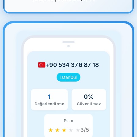
+90 534 376 87 18
İstanbul
1
0%
Değerlendirme
Güvenilmez
Puan
★
★
★
★
★
3/5