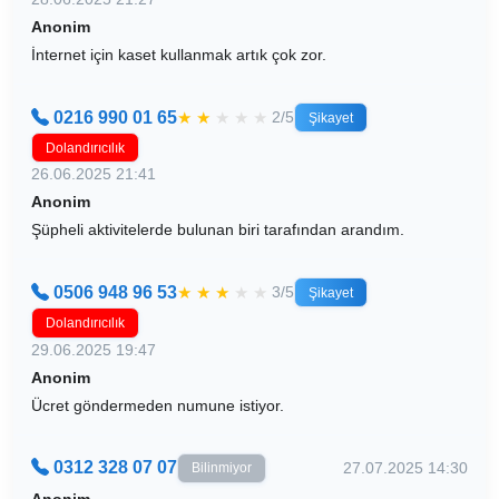
Anonim
İnternet için kaset kullanmak artık çok zor.
0216 990 01 65
★
★
★
★
★
2/5
Şikayet
Dolandırıcılık
26.06.2025 21:41
Anonim
Şüpheli aktivitelerde bulunan biri tarafından arandım.
0506 948 96 53
★
★
★
★
★
3/5
Şikayet
Dolandırıcılık
29.06.2025 19:47
Anonim
Ücret göndermeden numune istiyor.
0312 328 07 07
27.07.2025 14:30
Bilinmiyor
Anonim