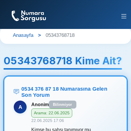
Anasayfa
05343768718
05343768718 Kime Ait?
0534 376 87 18 Numarasına Gelen
Son Yorum
Anonim
Bilinmiyor
A
Arama: 22.06.2025
22.06.2025 17:06
Kimse bu şahsı tanımıyor mu