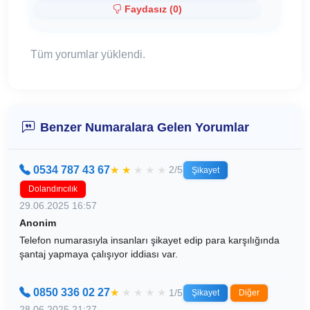
Faydasız (
0
)
Tüm yorumlar yüklendi.
Benzer Numaralara Gelen Yorumlar
0534 787 43 67
★
★
★
★
★
2/5
Şikayet
Dolandırıcılık
29.06.2025 16:57
Anonim
Telefon numarasıyla insanları şikayet edip para karşılığında
şantaj yapmaya çalışıyor iddiası var.
0850 336 02 27
★
★
★
★
★
1/5
Şikayet
Diğer
28.06.2025 21:27