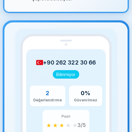
+90 262 322 30 66
Bilinmiyor
2
0%
Değerlendirme
Güvenilmez
Puan
★
★
★
★
★
3/5