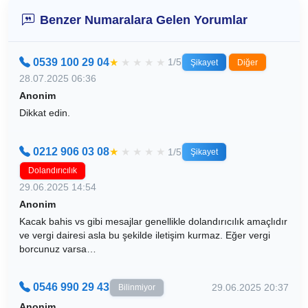
Benzer Numaralara Gelen Yorumlar
0539 100 29 04
★
★
★
★
★
1/5
Şikayet
Diğer
28.07.2025 06:36
Anonim
Dikkat edin.
0212 906 03 08
★
★
★
★
★
1/5
Şikayet
Dolandırıcılık
29.06.2025 14:54
Anonim
Kacak bahis vs gibi mesajlar genellikle dolandırıcılık amaçlıdır
ve vergi dairesi asla bu şekilde iletişim kurmaz. Eğer vergi
borcunuz varsa…
0546 990 29 43
29.06.2025 20:37
Bilinmiyor
Anonim