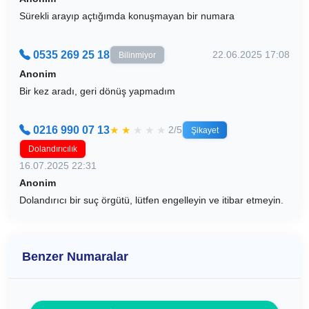
Sürekli arayıp açtığımda konuşmayan bir numara
0535 269 25 18
22.06.2025 17:08
Bilinmiyor
Anonim
Bir kez aradı, geri dönüş yapmadım
0216 990 07 13
★
★
★
★
★
2/5
Şikayet
Dolandırıcılık
16.07.2025 22:31
Anonim
Dolandırıcı bir suç örgütü, lütfen engelleyin ve itibar etmeyin.
Benzer Numaralar