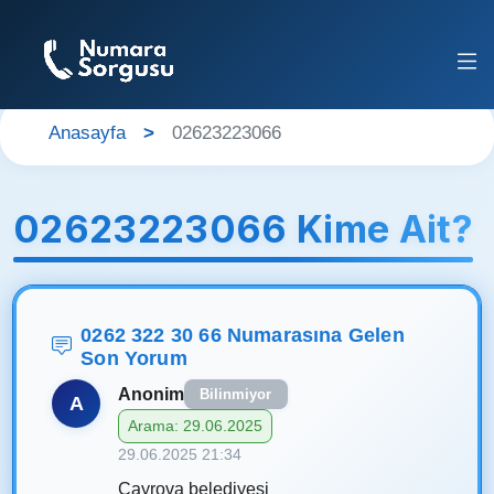
Anasayfa
02623223066
02623223066 Kime Ait?
0262 322 30 66 Numarasına Gelen
Son Yorum
Anonim
Bilinmiyor
A
Arama: 29.06.2025
29.06.2025 21:34
Çayrova belediyesi