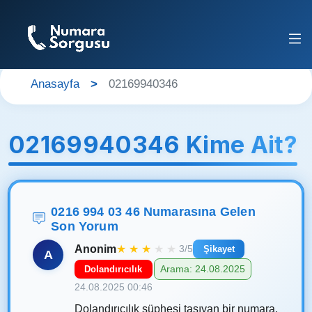
Anasayfa
02169940346
02169940346 Kime Ait?
0216 994 03 46 Numarasına Gelen
Son Yorum
Anonim
★
★
★
★
★
3/5
Şikayet
A
Arama: 24.08.2025
Dolandırıcılık
24.08.2025 00:46
Dolandırıcılık şüphesi taşıyan bir numara.