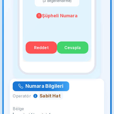
(3 değerlendirme)
Şüpheli Numara
Reddet
Cevapla
Numara Bilgileri
Sabit Hat
Operatör
Bölge