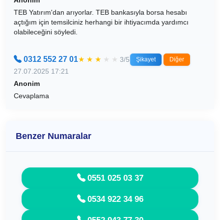
TEB Yatırım'dan arıyorlar. TEB bankasıyla borsa hesabı
açtığım için temsilciniz herhangi bir ihtiyacımda yardımcı
olabileceğini söyledi.
0312 552 27 01
★
★
★
★
★
3/5
Şikayet
Diğer
27.07.2025 17:21
Anonim
Cevaplama
Benzer Numaralar
0551 025 03 37
0534 922 34 96
0552 943 77 30