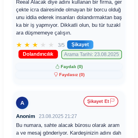
Reeal Alacak diye adını kullanan bir firma, ger
çekte icra dairesinde olmayan bir borcu olduğ
unu iddia ederek insanları dolandırmaktan baş
ka bir iş yapmıyor. Dikkatli olun, bu tür tuzakl
ara düşmemeye çalışın.
★
★
★
★
★
Şikayet
3/5
Dolandırıcılık
Arama Tarihi: 23.08.2025
Faydalı (
0
)
Faydasız (
0
)
Şikayet Et
A
Anonim
23.08.2025 21:27
Bu numara, sahte alacak bürosu olarak aram
a ve mesaj gönderiyor. Kardeşinizin adını dah