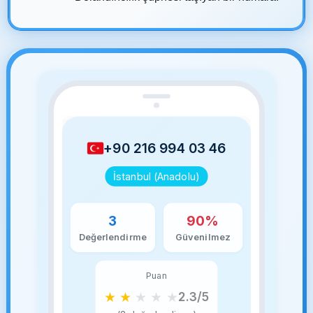
+90 216 994 03 46
İstanbul (Anadolu)
3
90%
Değerlendirme
Güvenilmez
Puan
★
★
★
★
★
2.3/5