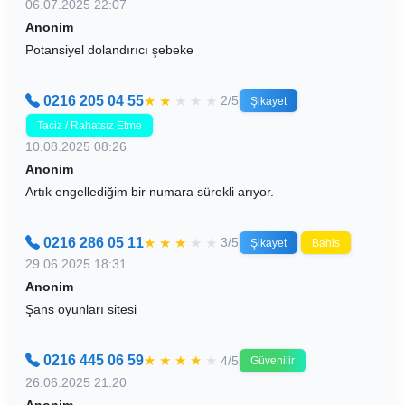
06.07.2025 22:07
Anonim
Potansiyel dolandırıcı şebeke
0216 205 04 55
★
★
★
★
★
2/5
Şikayet
Taciz / Rahatsız Etme
10.08.2025 08:26
Anonim
Artık engellediğim bir numara sürekli arıyor.
0216 286 05 11
★
★
★
★
★
3/5
Şikayet
Bahis
29.06.2025 18:31
Anonim
Şans oyunları sitesi
0216 445 06 59
★
★
★
★
★
4/5
Güvenilir
26.06.2025 21:20
Anonim