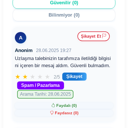
Güvenilir (0)
Bilinmiyor (0)
Şikayet Et
A
Anonim
28.06.2025 19:27
Uzlaşma talebinizin tarafımıza iletildiği bilgisi
ni içeren bir mesaj aldım. Güvenli bulmadım.
★
★
★
★
★
Şikayet
2/5
Spam / Pazarlama
Arama Tarihi: 28.06.2025
Faydalı (
0
)
Faydasız (
0
)