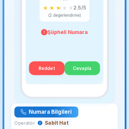
★
★
★
★
★
2.5/5
(2 değerlendirme)
Şüpheli Numara
Reddet
Cevapla
Numara Bilgileri
Sabit Hat
Operatör