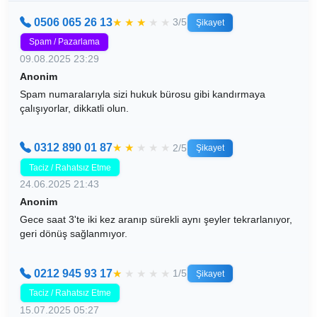
0506 065 26 13
★
★
★
★
★
3/5
Şikayet
Spam / Pazarlama
09.08.2025 23:29
Anonim
Spam numaralarıyla sizi hukuk bürosu gibi kandırmaya
çalışıyorlar, dikkatli olun.
0312 890 01 87
★
★
★
★
★
2/5
Şikayet
Taciz / Rahatsız Etme
24.06.2025 21:43
Anonim
Gece saat 3'te iki kez aranıp sürekli aynı şeyler tekrarlanıyor,
geri dönüş sağlanmıyor.
0212 945 93 17
★
★
★
★
★
1/5
Şikayet
Taciz / Rahatsız Etme
15.07.2025 05:27