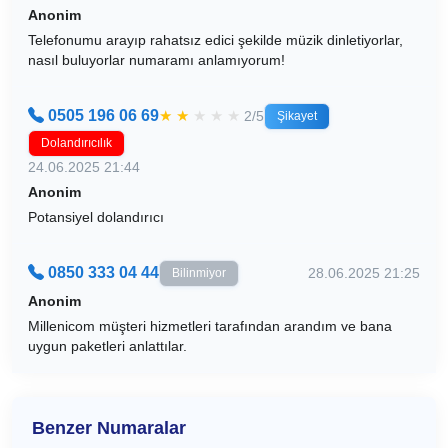
Anonim
Telefonumu arayıp rahatsız edici şekilde müzik dinletiyorlar,
nasıl buluyorlar numaramı anlamıyorum!
0505 196 06 69
★
★
★
★
★
2/5
Şikayet
Dolandırıcılık
24.06.2025 21:44
Anonim
Potansiyel dolandırıcı
0850 333 04 44
28.06.2025 21:25
Bilinmiyor
Anonim
Millenicom müşteri hizmetleri tarafından arandım ve bana
uygun paketleri anlattılar.
Benzer Numaralar