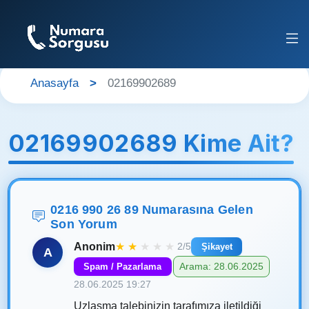
Anasayfa
02169902689
02169902689 Kime Ait?
0216 990 26 89 Numarasına Gelen
Son Yorum
Anonim
★
★
★
★
★
2/5
Şikayet
A
Arama: 28.06.2025
Spam / Pazarlama
28.06.2025 19:27
Uzlaşma talebinizin tarafımıza iletildiği