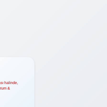
sı halinde,
orum &