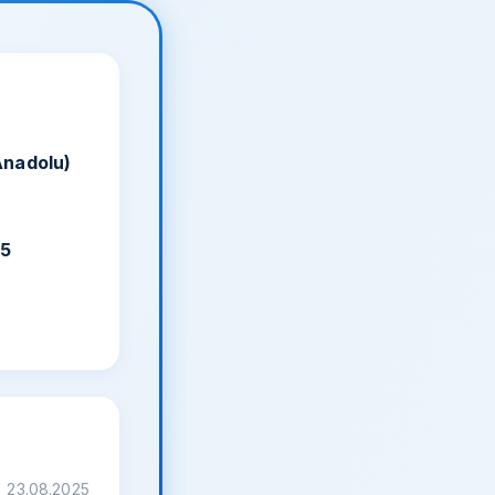
Anadolu)
25
23.08.2025