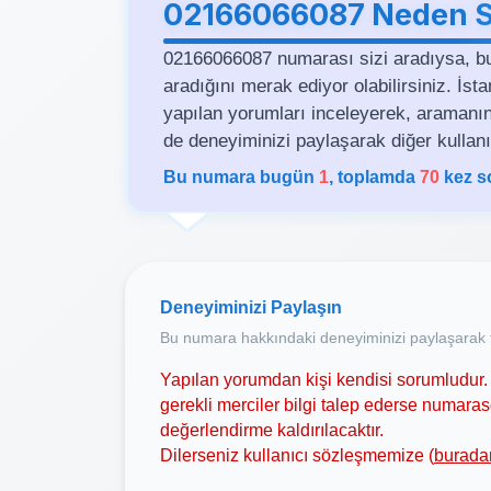
02166066087 Neden Si
02166066087 numarası sizi aradıysa, b
aradığını merak ediyor olabilirsiniz. İs
yapılan yorumları inceleyerek, aramanın se
de deneyiminizi paylaşarak diğer kullanıc
Bu numara bugün
1
, toplamda
70
kez s
Deneyiminizi Paylaşın
Bu numara hakkındaki deneyiminizi paylaşarak t
Yapılan yorumdan kişi kendisi sorumludur. 
gerekli merciler bilgi talep ederse numar
değerlendirme kaldırılacaktır.
Dilerseniz kullanıcı sözleşmemize (
burada