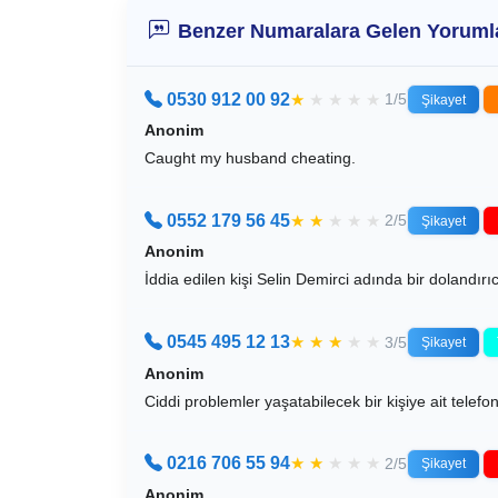
Benzer Numaralara Gelen Yoruml
0530 912 00 92
★
★
★
★
★
1/5
Şikayet
Anonim
Caught my husband cheating.
0552 179 56 45
★
★
★
★
★
2/5
Şikayet
Anonim
İddia edilen kişi Selin Demirci adında bir dolandırıc
0545 495 12 13
★
★
★
★
★
3/5
Şikayet
Anonim
Ciddi problemler yaşatabilecek bir kişiye ait telef
0216 706 55 94
★
★
★
★
★
2/5
Şikayet
Anonim