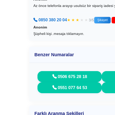
Az önce telefonla arayıp usulsüz bir sipariş iadesi 
0850 380 20 04
★
★
★
★
★
3/5
Şikayet
Anonim
Şüpheli kişi..mesaja tıklamayın.
Benzer Numaralar
0506 675 28 18
0551 077 64 53
Farklı Aranma Şekilleri