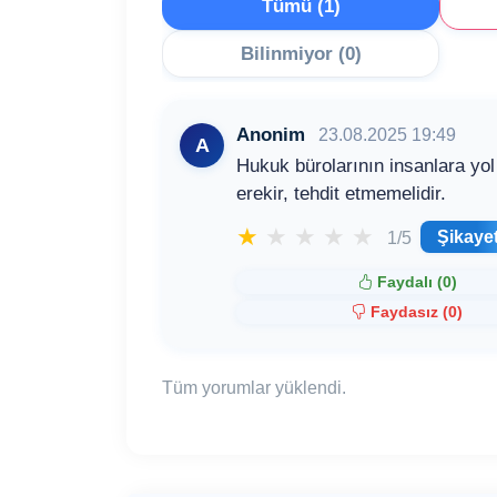
Tümü (1)
Bilinmiyor (0)
Anonim
23.08.2025 19:49
A
Hukuk bürolarının insanlara yol
erekir, tehdit etmemelidir.
★
★
★
★
★
Şikaye
1/5
Faydalı (
0
)
Faydasız (
0
)
Tüm yorumlar yüklendi.