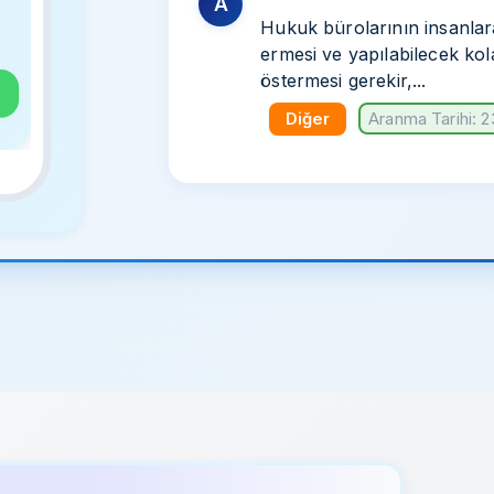
A
Hukuk bürolarının insanlar
ermesi ve yapılabilecek kola
östermesi gerekir,...
Diğer
Aranma Tarihi: 