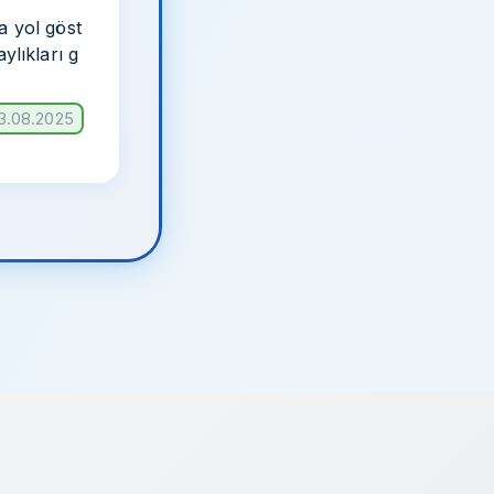
a yol göst
ylıkları g
23.08.2025