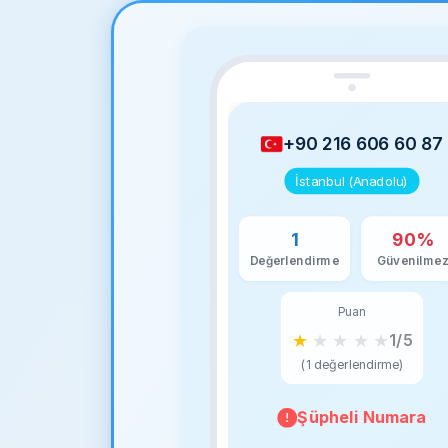
+90 216 606 60 87
İstanbul (Anadolu)
1
90%
Değerlendirme
Güvenilme
Puan
★
★
★
★
★
1/5
(1 değerlendirme)
Şüpheli Numara