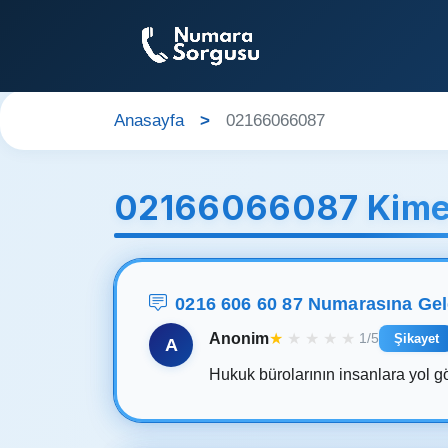
Anasayfa
02166066087
02166066087 Kime
0216 606 60 87 Numarasına Ge
Anonim
★
★
★
★
★
1/5
Şikayet
A
Hukuk bürolarının insanlara yol gö