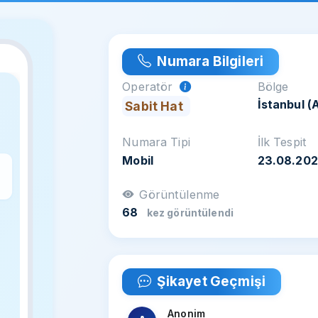
Numara Bilgileri
Operatör
Bölge
İstanbul (
Sabit Hat
Numara Tipi
İlk Tespit
Mobil
23.08.20
z
Görüntülenme
68
kez görüntülendi
Şikayet Geçmişi
Anonim