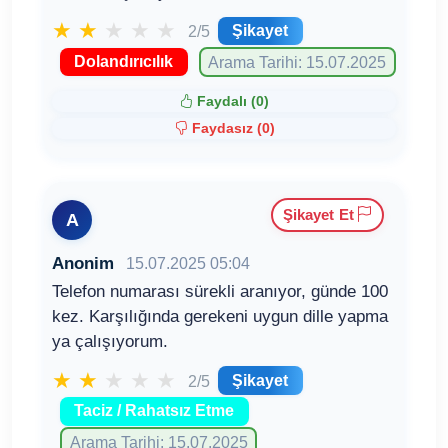
★
★
★
★
★
Şikayet
2/5
Dolandırıcılık
Arama Tarihi: 15.07.2025
Faydalı (
0
)
Faydasız (
0
)
Şikayet Et
A
Anonim
15.07.2025 05:04
Telefon numarası sürekli aranıyor, günde 100
kez. Karşılığında gerekeni uygun dille yapma
ya çalışıyorum.
★
★
★
★
★
Şikayet
2/5
Taciz / Rahatsız Etme
Arama Tarihi: 15.07.2025