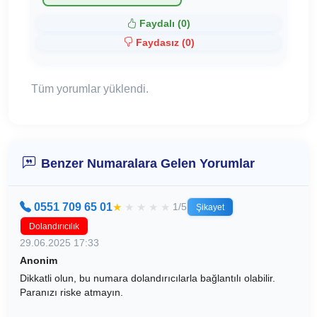
Faydalı (
0
)
Faydasız (
0
)
Tüm yorumlar yüklendi.
Benzer Numaralara Gelen Yorumlar
0551 709 65 01
★
★
★
★
★
1/5
Şikayet
Dolandırıcılık
29.06.2025 17:33
Anonim
Dikkatli olun, bu numara dolandırıcılarla bağlantılı olabilir.
Paranızı riske atmayın.