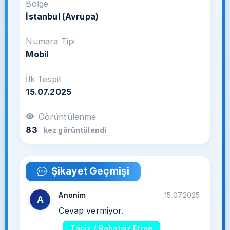
Bölge
İstanbul (Avrupa)
Numara Tipi
Mobil
İlk Tespit
15.07.2025
Görüntülenme
83
kez görüntülendi
Şikayet Geçmişi
Anonim
15.07.2025
A
Cevap vermiyor.
Taciz / Rahatsız Etme