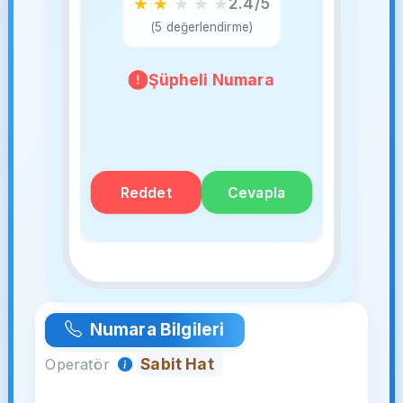
★
★
★
★
★
2.4/5
(5 değerlendirme)
Şüpheli Numara
Reddet
Cevapla
Numara Bilgileri
Sabit Hat
Operatör