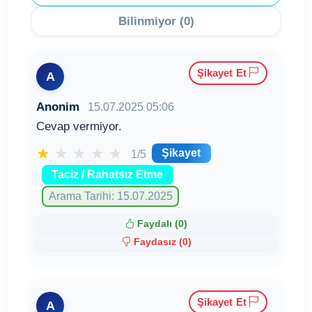
Bilinmiyor (0)
Şikayet Et
A
Anonim
15.07.2025 05:06
Cevap vermiyor.
★
★
★
★
★
Şikayet
1/5
Taciz / Rahatsız Etme
Arama Tarihi: 15.07.2025
Faydalı (
0
)
Faydasız (
0
)
Şikayet Et
A