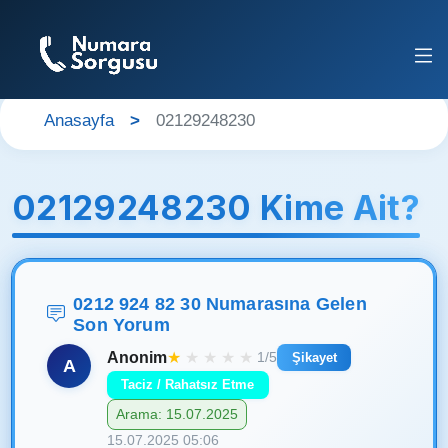
Anasayfa
02129248230
02129248230 Kime Ait?
0212 924 82 30 Numarasına Gelen
Son Yorum
Anonim
★
★
★
★
★
1/5
Şikayet
A
Taciz / Rahatsız Etme
Arama: 15.07.2025
15.07.2025 05:06