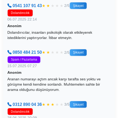
0541 107 91 43
★
★
★
★
★
2/5
Şikayet
Dolandırıcılık
06.07.2025 22:14
Anonim
Dolandırıcılar, insanları psikolojik olarak etkileyerek
istediklerini yaptırıyorlar. İtibar etmeyin.
0850 484 21 50
★
★
★
★
★
2/5
Şikayet
Spam / Pazarlama
15.07.2025 07:27
Anonim
Aranan numarayı açtım ancak karşı tarafta ses yoktu ve
görüşme kendi kendine sonlandı. Muhtemelen sahte bir
arama olduğunu düşünüyorum.
0312 890 04 36
★
★
★
★
★
3/5
Şikayet
Dolandırıcılık
28.06.2025 20:09