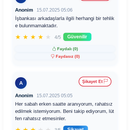
Anonim
15.07.2025 05:06
İşbankası arkadaşlarla ilgili herhangi bir tehlik
e bulunmamaktadır.
★
★
★
★
★
Güvenilir
4/5
Faydalı (
0
)
Faydasız (
0
)
Şikayet Et
A
Anonim
15.07.2025 05:05
Her sabah erken saatte aranıyorum, rahatsız
edilmek istemiyorum. Beni takip ediyorum, lüt
fen rahatsız etmesinler.
★
★
★
★
★
Şikayet
3/5