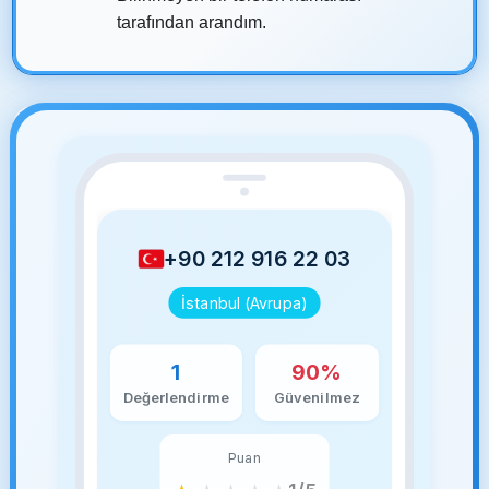
tarafından arandım.
+90 212 916 22 03
İstanbul (Avrupa)
1
90%
Değerlendirme
Güvenilmez
Puan