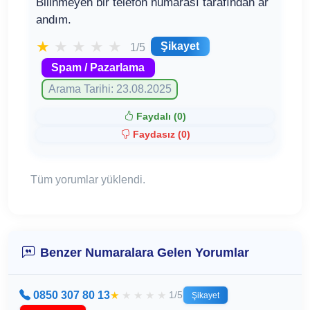
Bilinmeyen bir telefon numarası tarafından ar
andım.
★
★
★
★
★
Şikayet
1/5
Spam / Pazarlama
Arama Tarihi: 23.08.2025
Faydalı (
0
)
Faydasız (
0
)
Tüm yorumlar yüklendi.
Benzer Numaralara Gelen Yorumlar
0850 307 80 13
★
★
★
★
★
1/5
Şikayet