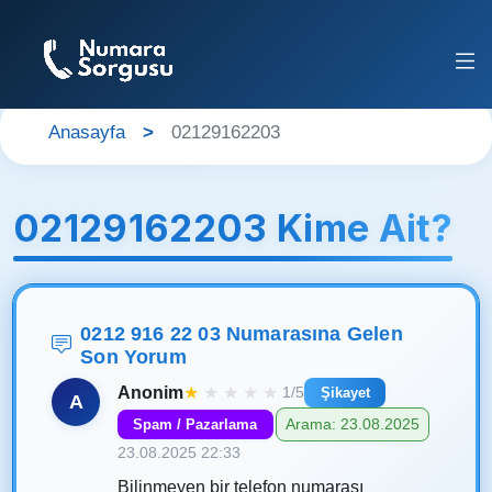
Anasayfa
02129162203
02129162203 Kime Ait?
0212 916 22 03 Numarasına Gelen
Son Yorum
Anonim
★
★
★
★
★
1/5
Şikayet
A
Arama: 23.08.2025
Spam / Pazarlama
23.08.2025 22:33
Bilinmeyen bir telefon numarası