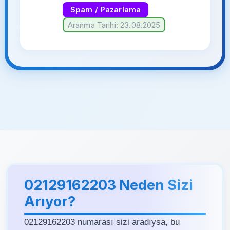
Spam / Pazarlama
Aranma Tarihi: 23.08.2025
02129162203 Neden Sizi
Arıyor?
02129162203 numarası sizi aradıysa, bu