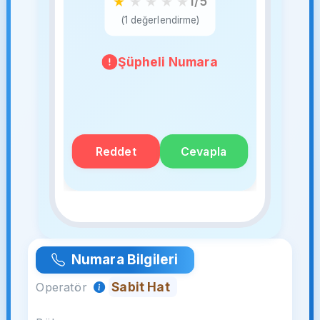
★
★
★
★
★
1/5
(1 değerlendirme)
Şüpheli Numara
Reddet
Cevapla
Numara Bilgileri
Sabit Hat
Operatör