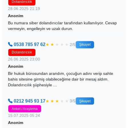
Dolandırıcılık
28.06.2025 21:19
Anonim
Bu numara siber dolandırıcılar tarafından kullanılıyor. Cevap
vermeyin, engelleyin ve uzak durun.
0538 785 97 62
★
★
★
★
★
2/5
Şikayet
Dolandırıcılık
26.06.2025 23:00
Anonim
Bir hukuk bürosundan arandım, çocuğun adını verip sahte
bahis sitesine girmiş olabileceğime dair bir mesaj aldım.
Dolandırıcılık şüphesiyle …
0212 945 93 17
★
★
★
★
★
3/5
Şikayet
Anket / Araştırma
15.07.2025 05:24
Anonim