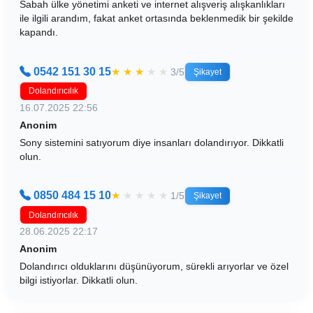
Sabah ülke yönetimi anketi ve internet alışveriş alışkanlıkları
ile ilgili arandım, fakat anket ortasında beklenmedik bir şekilde
kapandı.
0542 151 30 15
★
★
★
★
★
3/5
Şikayet
Dolandırıcılık
16.07.2025 22:56
Anonim
Sony sistemini satıyorum diye insanları dolandırıyor. Dikkatli
olun.
0850 484 15 10
★
★
★
★
★
1/5
Şikayet
Dolandırıcılık
28.06.2025 22:17
Anonim
Dolandırıcı olduklarını düşünüyorum, sürekli arıyorlar ve özel
bilgi istiyorlar. Dikkatli olun.