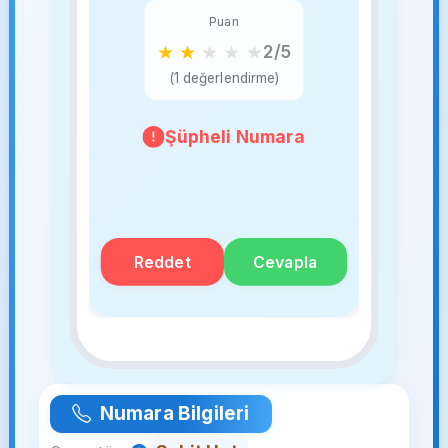
Puan
★
★
★
★
★
2/5
(1 değerlendirme)
Şüpheli Numara
Reddet
Cevapla
Numara Bilgileri