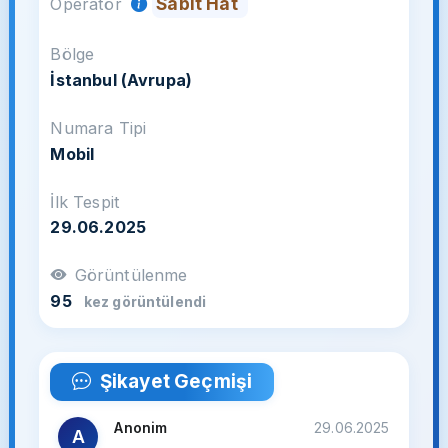
Sabit Hat
Operatör
Bölge
İstanbul (Avrupa)
Numara Tipi
Mobil
İlk Tespit
29.06.2025
Görüntülenme
95
kez görüntülendi
Şikayet Geçmişi
Anonim
29.06.2025
A