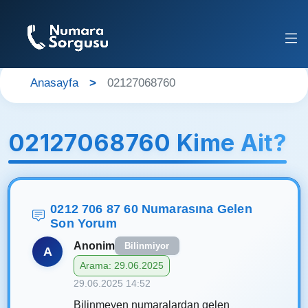
Anasayfa
02127068760
02127068760 Kime Ait?
0212 706 87 60 Numarasına Gelen
Son Yorum
Anonim
Bilinmiyor
A
Arama: 29.06.2025
29.06.2025 14:52
Bilinmeyen numaralardan gelen