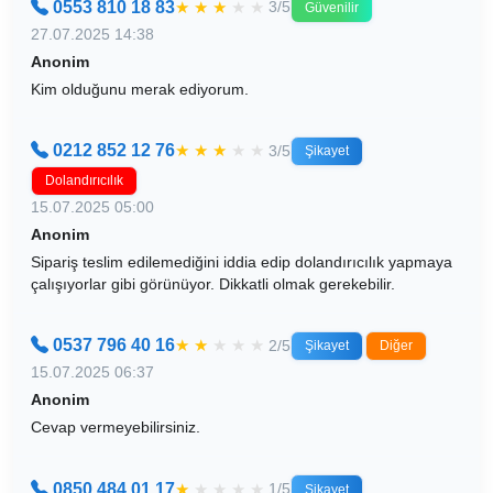
0553 810 18 83
★
★
★
★
★
3/5
Güvenilir
27.07.2025 14:38
Anonim
Kim olduğunu merak ediyorum.
0212 852 12 76
★
★
★
★
★
3/5
Şikayet
Dolandırıcılık
15.07.2025 05:00
Anonim
Sipariş teslim edilemediğini iddia edip dolandırıcılık yapmaya
çalışıyorlar gibi görünüyor. Dikkatli olmak gerekebilir.
0537 796 40 16
★
★
★
★
★
2/5
Şikayet
Diğer
15.07.2025 06:37
Anonim
Cevap vermeyebilirsiniz.
0850 484 01 17
★
★
★
★
★
1/5
Şikayet