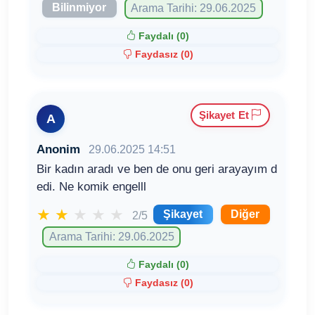
Bilinmiyor
Arama Tarihi: 29.06.2025
Faydalı (
0
)
Faydasız (
0
)
Şikayet Et
A
Anonim
29.06.2025 14:51
Bir kadın aradı ve ben de onu geri arayayım d
edi. Ne komik engelll
★
★
★
★
★
Şikayet
Diğer
2/5
Arama Tarihi: 29.06.2025
Faydalı (
0
)
Faydasız (
0
)